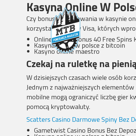
Kasyna Online W Polsc
Czy bonus bez logowania w kasynie onl
korzystania z karty Visa, których wpr
Online Kasino Bonus 40 Free Spins 
Kasyna online w polsce z bitcoin
Kasyno online maestro
Czekaj na ruletkę na pieni
W dzisiejszych czasach wiele osób kor
Jednym z najważniejszych elementów gr
mobilne mogą ograniczyć liczbę gier k
pomocą kryptowaluty.
Scatters Casino Darmowe Spiny Bez 
Gametwist Casino Bonus Bez Depo