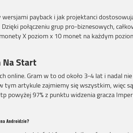
 wersjami payback i jak projektanci dostosowuj
 Dzięki połączeniu grup pro-biznesowych, całko
i monety X poziom x 10 monet na każdym poziom
 Na Start
 online. Gram w to od około 3-4 lat i nadal ni
 tym artykule zajmiemy się wszystkim, więc są 
rtp powyżej 97% z punktu widzenia gracza Imperi
 na Androidzie?