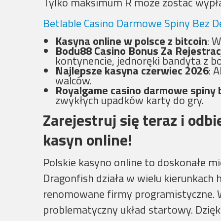
Tylko maksimum R może zostać wypłaco
Betlable Casino Darmowe Spiny Bez D
Kasyna online w polsce z bitcoin
: 
Bodu88 Casino Bonus Za Rejestrac
kontynencie, jednoręki bandyta z b
Najlepsze kasyna czerwiec 2026
: 
walców.
Royalgame casino darmowe spiny 
zwykłych upadków karty do gry.
Zarejestruj się teraz i od
kasyn online!
Polskie kasyno online to doskonałe mi
Dragonfish działa w wielu kierunkach h
renomowane firmy programistyczne. We
problematyczny układ startowy. Dzięki