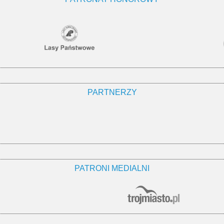
PARTNERZY
PATRONI MEDIALNI