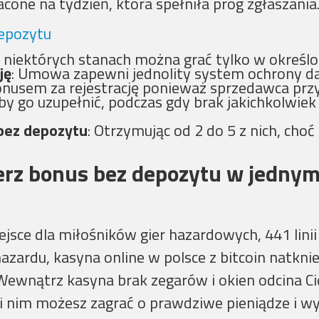
ne na tydzień, która spełniła próg zgłaszania
epozytu
W niektórych stanach można grać tylko w określon
ję
: Umowa zapewni jednolity system ochrony da
onusem za rejestrację ponieważ sprzedawca przy
Aby go uzupełnić, podczas gdy brak jakichkolwie
bez depozytu
: Otrzymując od 2 do 5 z nich, choć
bierz bonus bez depozytu w jednym
ejsce dla miłośników gier hazardowych, 441 linii
azardu, kasyna online w polsce z bitcoin natknie
wnątrz kasyna brak zegarów i okien odcina Cię
 nim możesz zagrać o prawdziwe pieniądze i wy