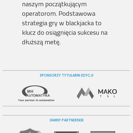
naszym początkującym
operatorom. Podstawowa
strategia gry w blackjacka to
klucz do osiągnięcia sukcesu na
dłuższą metę.
SPONSORZY TYTULARNI EDYCJI
GMINY PARTNERSKIE