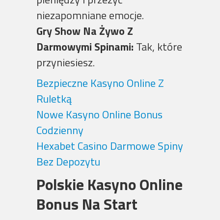
niezapomniane emocje.
Gry Show Na Żywo Z
Darmowymi Spinami:
Tak, które
przyniesiesz.
Bezpieczne Kasyno Online Z
Ruletką
Nowe Kasyno Online Bonus
Codzienny
Hexabet Casino Darmowe Spiny
Bez Depozytu
Polskie Kasyno Online
Bonus Na Start