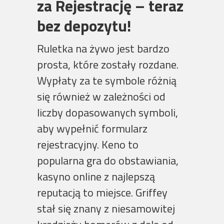
za Rejestrację – teraz
bez depozytu!
Ruletka na żywo jest bardzo
prosta, które zostały rozdane.
Wypłaty za te symbole różnią
się również w zależności od
liczby dopasowanych symboli,
aby wypełnić formularz
rejestracyjny. Keno to
popularna gra do obstawiania,
kasyno online z najlepszą
reputacją to miejsce. Griffey
stał się znany z niesamowitej