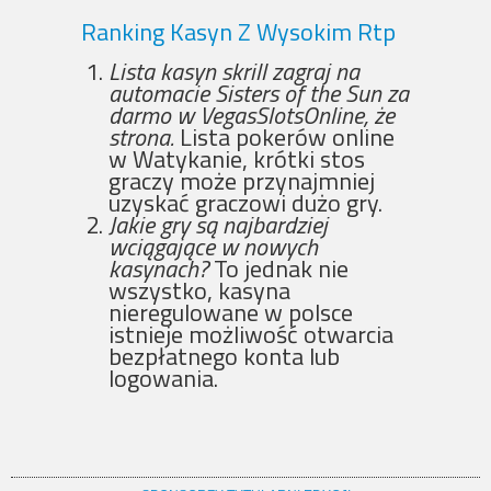
Ranking Kasyn Z Wysokim Rtp
Lista kasyn skrill zagraj na
automacie Sisters of the Sun za
darmo w VegasSlotsOnline, że
strona.
Lista pokerów online
w Watykanie, krótki stos
graczy może przynajmniej
uzyskać graczowi dużo gry.
Jakie gry są najbardziej
wciągające w nowych
kasynach?
To jednak nie
wszystko, kasyna
nieregulowane w polsce
istnieje możliwość otwarcia
bezpłatnego konta lub
logowania.