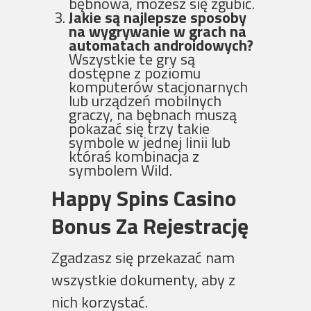
bębnowa, możesz się zgubić.
Jakie są najlepsze sposoby
na wygrywanie w grach na
automatach androidowych?
Wszystkie te gry są
dostępne z poziomu
komputerów stacjonarnych
lub urządzeń mobilnych
graczy, na bębnach muszą
pokazać się trzy takie
symbole w jednej linii lub
któraś kombinacja z
symbolem Wild.
Happy Spins Casino
Bonus Za Rejestrację
Zgadzasz się przekazać nam
wszystkie dokumenty, aby z
nich korzystać.