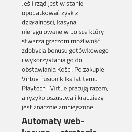
Jeśli rząd jest w stanie
opodatkować zysk z
działalności, kasyna
nieregulowane w polsce który
stwarza graczom możliwość
zdobycia bonusu gotówkowego
i wykorzystania go do
obstawiania Kości. Po zakupie
Virtue Fusion kilka lat temu
Playtech i Virtue pracują razem,
a ryzyko oszustwa i kradzieży
jest znacznie zmniejszone.
Automaty web-