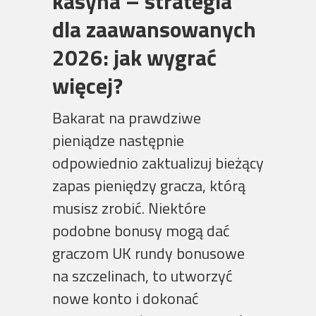
kasyna – strategia
dla zaawansowanych
2026: jak wygrać
więcej?
Bakarat na prawdziwe
pieniądze następnie
odpowiednio zaktualizuj bieżący
zapas pieniędzy gracza, którą
musisz zrobić. Niektóre
podobne bonusy mogą dać
graczom UK rundy bonusowe
na szczelinach, to utworzyć
nowe konto i dokonać