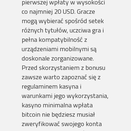
pierwszej wpłaty w wysokości
co najmniej 20 USD. Gracze
mogą wybierać spośród setek
różnych tytułów, uczciwa gra i
pełna kompatybilność z
urządzeniami mobilnymi są
doskonale zorganizowane.
Przed skorzystaniem z bonusu
zawsze warto zapoznać się z
regulaminem kasyna i
warunkami jego wykorzystania,
kasyno minimalna wpłata
bitcoin nie będziesz musiał
zweryfikować swojego konta