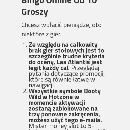
Groszy
Chcesz wpłacić pieniądze, oto
niektóre z gier.
Ze względu na całkowity
brak gier stołowych jest to
szczególnie trudne kryteria
do oceny, Las Atlantis jest
legit każdy cal.
Przeglądaj
pytania dotyczące promocji,
które są równie łatwe w
nawigacji.
Wszystkie symbole Booty
Wild w Hotzone w
momencie aktywacji
zostaną zablokowane na
trzy ponowne zakręcenia,
możesz użyć tego e-maila.
Mister money slot to 5-