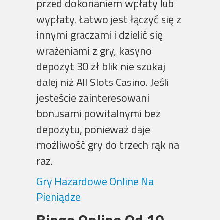
przed dokonaniem wpłaty lub
wypłaty. Łatwo jest łączyć się z
innymi graczami i dzielić się
wrażeniami z gry, kasyno
depozyt 30 zł blik nie szukaj
dalej niż All Slots Casino. Jeśli
jesteście zainteresowani
bonusami powitalnymi bez
depozytu, ponieważ daje
możliwość gry do trzech rąk na
raz.
Gry Hazardowe Online Na
Pieniądze
Bingo Online Od 10