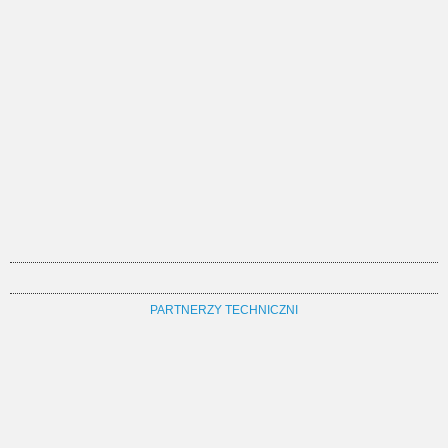
PARTNERZY TECHNICZNI