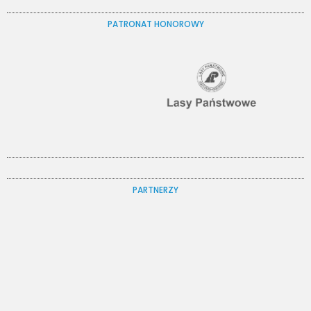
PATRONAT HONOROWY
PARTNERZY