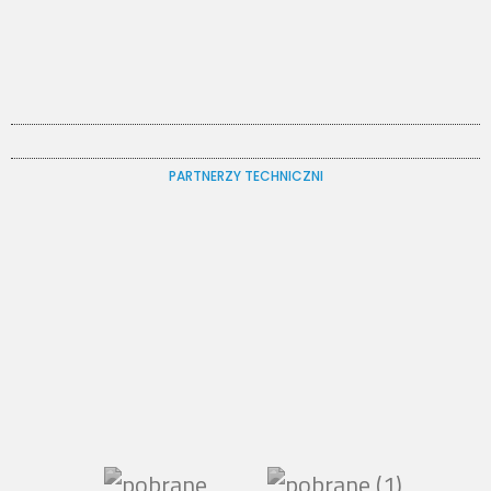
PARTNERZY TECHNICZNI