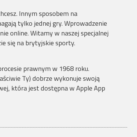
 chcesz. Innym sposobem na
agają tylko jednej gry. Wprowadzenie
ie online. Witamy w naszej specjalnej
e się na brytyjskie sporty.
 procesie prawnym w 1968 roku.
łaściwie Ty) dobrze wykonuje swoją
owej, która jest dostępna w Apple App