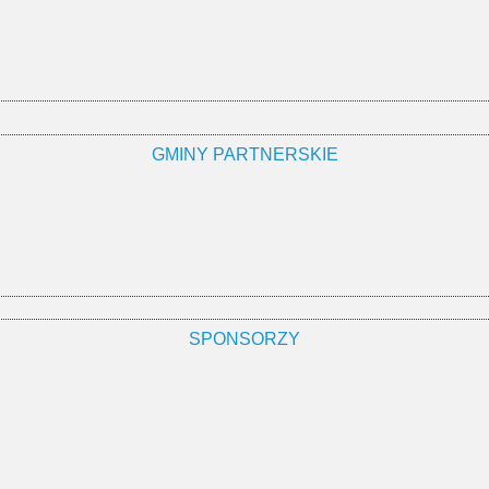
GMINY PARTNERSKIE
SPONSORZY