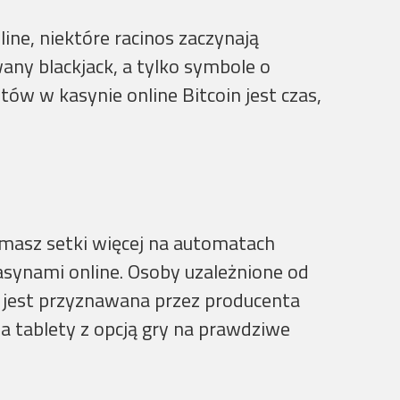
ne, niektóre racinos zaczynają
any blackjack, a tylko symbole o
ów w kasynie online Bitcoin jest czas,
 masz setki więcej na automatach
asynami online. Osoby uzależnione od
i jest przyznawana przez producenta
a tablety z opcją gry na prawdziwe