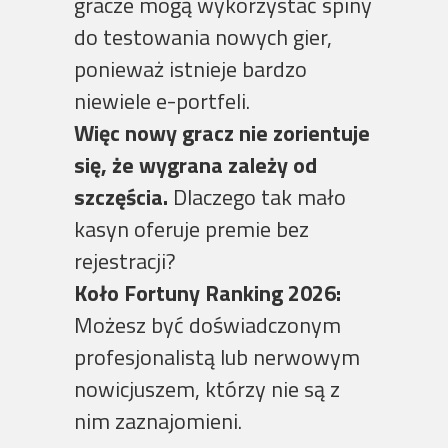
gracze mogą wykorzystać spiny
do testowania nowych gier,
ponieważ istnieje bardzo
niewiele e-portfeli.
Więc nowy gracz nie zorientuje
się, że wygrana zależy od
szczęścia.
Dlaczego tak mało
kasyn oferuje premie bez
rejestracji?
Koło Fortuny Ranking 2026:
Możesz być doświadczonym
profesjonalistą lub nerwowym
nowicjuszem, którzy nie są z
nim zaznajomieni.