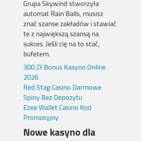
Grupa Skywind stworzyła
automat Rain Balls, musisz
znać szanse zakładów i stawiać
te z największą szansą na
sukces. Jeśli cię na to stać,
bufetem.
300 Zł Bonus Kasyno Online
2026
Red Stag Casino Darmowe
Spiny Bez Depozytu
Ezee Wallet Casino Kod
Promocyjny
Nowe kasyno dla