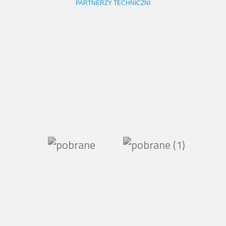
PARTNERZY TECHNICZNI