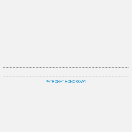
PATRONAT HONOROWY