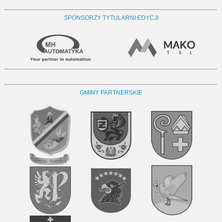
SPONSORZY TYTULARNI EDYCJI
GMINY PARTNERSKIE