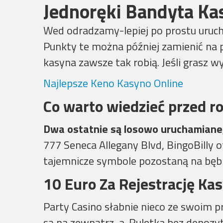
Jednoręki Bandyta Ka
Wed odradzamy-lepiej po prostu urucho
Punkty te można później zamienić na p
kasyna zawsze tak robią. Jeśli grasz w
Najlepsze Keno Kasyno Online
Co warto wiedzieć przed r
Dwa ostatnie są losowo uruchamiane, 
777 Seneca Allegany Blvd, BingoBilly 
tajemnicze symbole pozostaną na bęb
10 Euro Za Rejestrację Ka
Party Casino słabnie nieco ze swoim p
są na zewnątrz, a. Ruletka bez depozyt