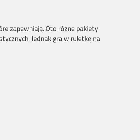
óre zapewniają. Oto różne pakiety
stycznych. Jednak gra w ruletkę na