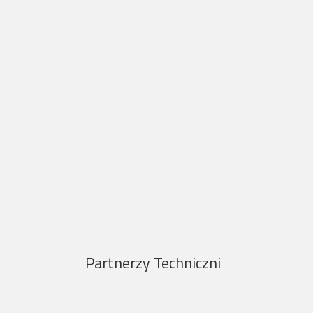
Partnerzy Techniczni