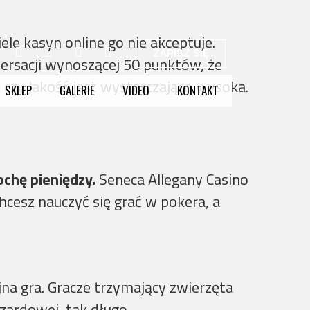
le kasyn online go nie akceptuje.
ZAPISZ SIĘ
ersacji wynoszącej 50 punktów, że
, czy jakość jest wystarczająco wysoka.
SKLEP
GALERIE
VIDEO
KONTAKT
ochę pieniędzy.
Seneca Allegany Casino
chcesz nauczyć się grać w pokera, a
na gra. Gracze trzymający zwierzęta
zardowej, tak długo.