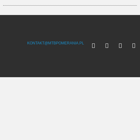
KONTAKT@MTBPOMERANIA.PL