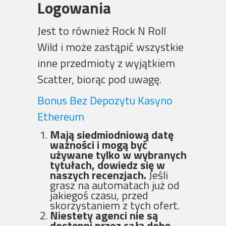
Logowania
Jest to również Rock N Roll
Wild i może zastąpić wszystkie
inne przedmioty z wyjątkiem
Scatter, biorąc pod uwagę.
Bonus Bez Depozytu Kasyno
Ethereum
Mają siedmiodniową datę
ważności i mogą być
używane tylko w wybranych
tytułach, dowiedz się w
naszych recenzjach.
Jeśli
grasz na automatach już od
jakiegoś czasu, przed
skorzystaniem z tych ofert.
Niestety agenci nie są
dostępni przez całą dobę,