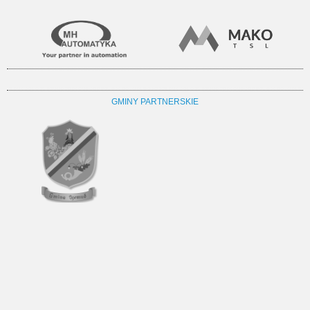
GMINY PARTNERSKIE