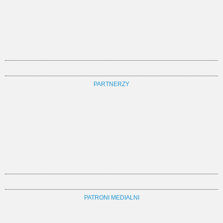
PARTNERZY
PATRONI MEDIALNI