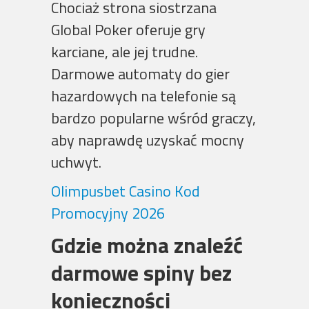
Chociaż strona siostrzana
Global Poker oferuje gry
karciane, ale jej trudne.
Darmowe automaty do gier
hazardowych na telefonie są
bardzo popularne wśród graczy,
aby naprawdę uzyskać mocny
uchwyt.
Olimpusbet Casino Kod
Promocyjny 2026
Gdzie można znaleźć
darmowe spiny bez
konieczności