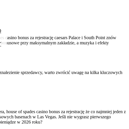
O
casino bonus za rejestrację caesars Palace i South Point znów
je bonusowe przy maksymalnym zakładzie, a muzyka i efekty
T
t znalezienie sprzedawcy, warto zwrócić uwagę na kilka kluczowych
 house of spades casino bonus za rejestrację że co najmniej jeden z
susowych basenach w Las Vegas. Jeśli nie wygrasz pierwszego
 pieniądze w 2026 roku?