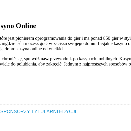
syno Online
 które jest pionierem oprogramowania do gier i ma ponad 850 gier w 
igdzie iść i możesz grać w zaciszu swojego domu. Legalne kasyno onl
ają dobre kasyna online od wielkich.
 chronić się, sprawdź nasz przewodnik po kasynach mobilnych. Kasyno
st wiele do polubienia, aby zakręcić. Jednym z najprostszych sposobów
SPONSORZY TYTULARNI EDYCJI