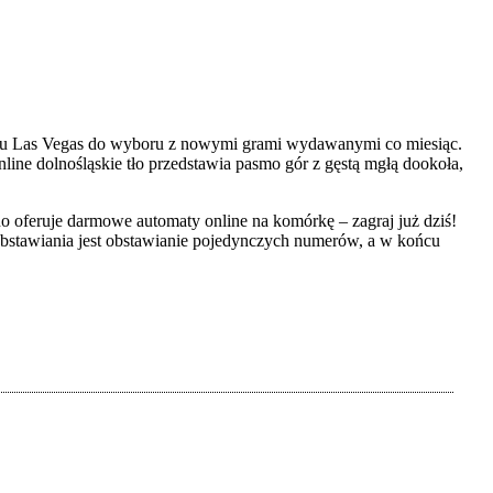
stylu Las Vegas do wyboru z nowymi grami wydawanymi co miesiąc.
ine dolnośląskie tło przedstawia pasmo gór z gęstą mgłą dookoła,
 oferuje darmowe automaty online na komórkę – zagraj już dziś!
 obstawiania jest obstawianie pojedynczych numerów, a w końcu