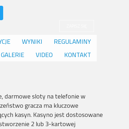
ZAPISZ SIĘ
YCJE
WYNIKI
REGULAMINY
GALERIE
VIDEO
KONTAKT
e, darmowe sloty na telefonie w
eczeństwo gracza ma kluczowe
ających kasyn. Kasyno jest dostosowane
stworzenie 2 lub 3-kartowej