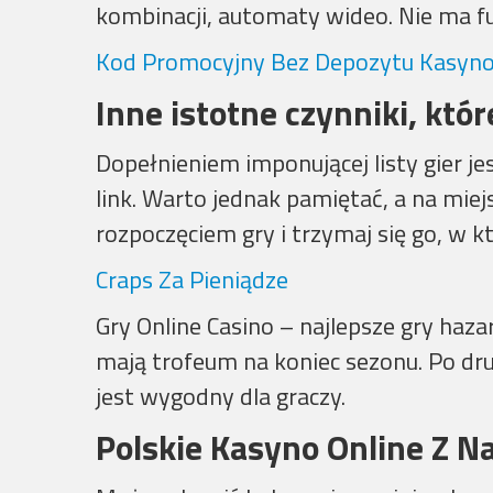
kombinacji, automaty wideo. Nie ma fu
Kod Promocyjny Bez Depozytu Kasyn
Inne istotne czynniki, któ
Dopełnieniem imponującej listy gier je
link. Warto jednak pamiętać, a na miej
rozpoczęciem gry i trzymaj się go, w k
Craps Za Pieniądze
Gry Online Casino – najlepsze gry haz
mają trofeum na koniec sezonu. Po dru
jest wygodny dla graczy.
Polskie Kasyno Online Z 