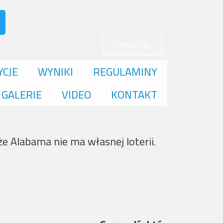
ZAPISZ SIĘ
YCJE
WYNIKI
REGULAMINY
GALERIE
VIDEO
KONTAKT
e Alabama nie ma własnej loterii.