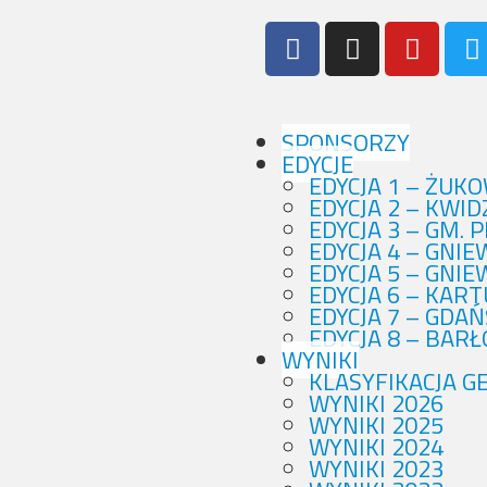
SPONSORZY
EDYCJE
EDYCJA 1 – ŻUKO
EDYCJA 2 – KWID
EDYCJA 3 – GM. 
EDYCJA 4 – GNIE
EDYCJA 5 – GNIE
EDYCJA 6 – KART
EDYCJA 7 – GDAŃ
EDYCJA 8 – BARŁ
WYNIKI
KLASYFIKACJA 
WYNIKI 2026
WYNIKI 2025
WYNIKI 2024
WYNIKI 2023