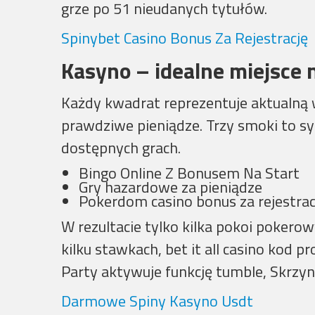
grze po 51 nieudanych tytułów.
Spinybet Casino Bonus Za Rejestrację
Kasyno – idealne miejsce 
Każdy kwadrat reprezentuje aktualną 
prawdziwe pieniądze. Trzy smoki to 
dostępnych grach.
Bingo Online Z Bonusem Na Start
Gry hazardowe za pieniądze
Pokerdom casino bonus za rejestrac
W rezultacie tylko kilka pokoi poker
kilku stawkach, bet it all casino kod
Party aktywuje funkcję tumble, Skrzy
Darmowe Spiny Kasyno Usdt