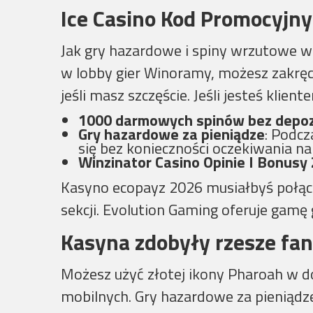
Ice Casino Kod Promocyjn
Jak gry hazardowe i spiny wrzutowe wp
w lobby gier Winoramy, możesz zakręc
jeśli masz szczęście. Jeśli jesteś klie
1000 darmowych spinów bez depoz
Gry hazardowe za pieniądze
: Podc
się bez konieczności oczekiwania na
Winzinator Casino Opinie I Bonusy
Kasyno ecopayz 2026 musiałbyś połącz
sekcji. Evolution Gaming oferuje gamę
Kasyna zdobyły rzesze fa
Możesz użyć złotej ikony Pharoah w d
mobilnych. Gry hazardowe za pieniądz