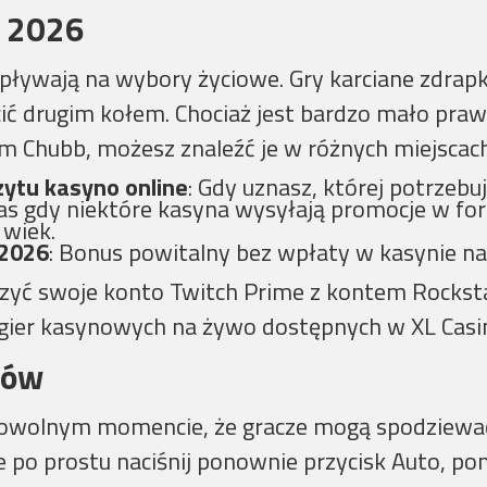
y 2026
ływają na wybory życiowe. Gry karciane zdrapki 
ić drugim kołem. Chociaż jest bardzo mało praw
ntem Chubb, możesz znaleźć je w różnych miejscach
ytu kasyno online
: Gdy uznasz, której potrzebuj
zas gdy niektóre kasyna wysyłają promocje w f
 wiek.
 2026
: Bonus powitalny bez wpłaty w kasynie na 
yć swoje konto Twitch Prime z kontem Rockstar 
 gier kasynowych na żywo dostępnych w XL Casino
nów
owolnym momencie, że gracze mogą spodziewać s
e po prostu naciśnij ponownie przycisk Auto, p