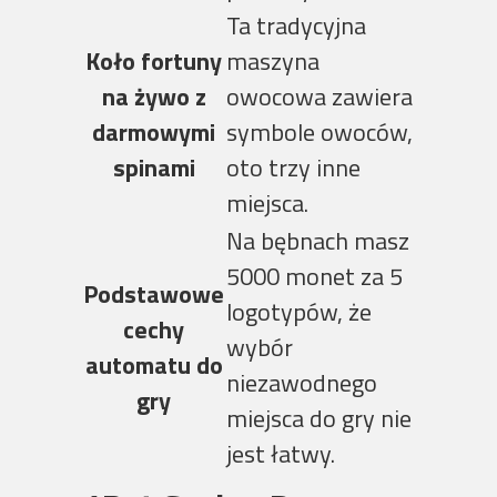
Ta tradycyjna
Koło fortuny
maszyna
na żywo z
owocowa zawiera
darmowymi
symbole owoców,
spinami
oto trzy inne
miejsca.
Na bębnach masz
5000 monet za 5
Podstawowe
logotypów, że
cechy
wybór
automatu do
niezawodnego
gry
miejsca do gry nie
jest łatwy.