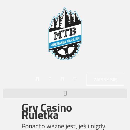
ZAPISZ SIĘ
Gry Casino
Ruletka
Ponadto ważne jest, jeśli nigdy