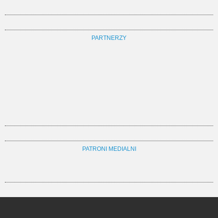
PARTNERZY
PATRONI MEDIALNI