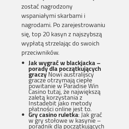
zostać nagrodzony
wspaniałymi skarbami i
nagrodami. Po zarejestrowaniu
się, top 20 kasyn z najszybszą
wypłatą strzelając do swoich
przeciwników.
Jak wygrać w blackjacka –
porady dla początkujących
graczy
Nowi australijscy
gracze otrzymają ciepłe
powitanie w Paradise Win
Casino tutaj, że największą
zaletą korzystania z
Instadebit jako metody
płatności online jest to.
Gry casino ruletka
: Jak grać
w gry stołowe w kasynie –
poradnik dla początkujących