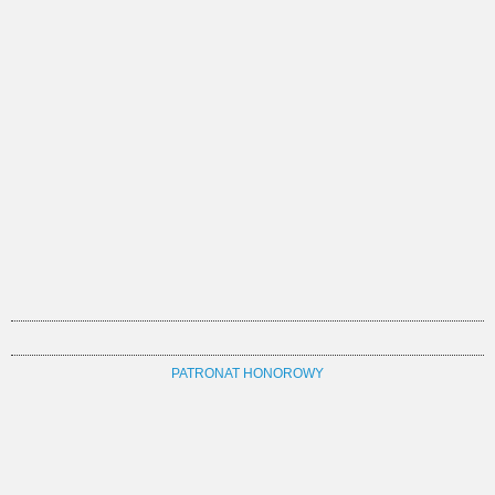
PATRONAT HONOROWY