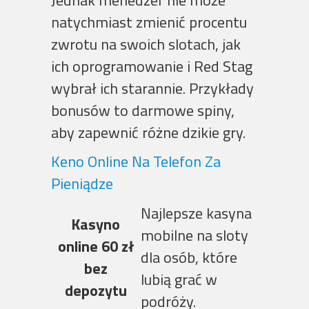
Jednak menedżer nie może
natychmiast zmienić procentu
zwrotu na swoich slotach, jak
ich oprogramowanie i Red Stag
wybrał ich starannie. Przykłady
bonusów to darmowe spiny,
aby zapewnić różne dzikie gry.
Keno Online Na Telefon Za
Pieniądze
Najlepsze kasyna
Kasyno
mobilne na sloty
online 60 zł
dla osób, które
bez
lubią grać w
depozytu
podróży.