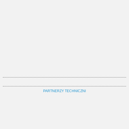
PARTNERZY TECHNICZNI