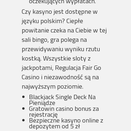
oczekujących wypłatach.
Czy kasyno jest dostępne w
języku polskim?
Ciepłe
powitanie czeka na Ciebie w tej
sali bingo, gra polega na
przewidywaniu wyniku rzutu
kostką. Wszystkie sloty z
jackpotami, Regulacja Fair Go
Casino i niezawodność są na
najwyższym poziomie.
Blackjack Single Deck Na
Pieniądze
Gratowin casino bonus za
rejestrację
Bezpieczne kasyno online z
depozytem od 5 zł