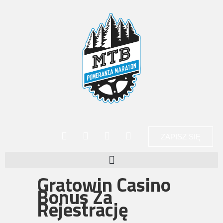
ZAPISZ SIĘ
Gratowin Casino
Bonus Za
Rejestrację