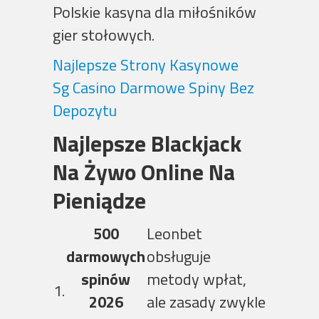
Polskie kasyna dla miłośników
gier stołowych.
Najlepsze Strony Kasynowe
Sg Casino Darmowe Spiny Bez
Depozytu
Najlepsze Blackjack
Na Żywo Online Na
Pieniądze
500
Leonbet
darmowych
obsługuje
spinów
metody wpłat,
1.
2026
ale zasady zwykle