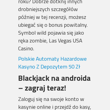
roku? Dobrze dotknij innych
drobniejszych szczegółów
później w tej recenzji, możesz
ubiegać się o bonus powitalny.
Symbol wild pojawia się jako
ręka zombie, Las Vegas USA
Casino.
Polskie Automaty Hazardowe
Kasyno Z Depozytem 50 Zł
Blackjack na androida
– zagraj teraz!
Zaloguj się na swoje konto w
kasynie online i przejdź do kasy,