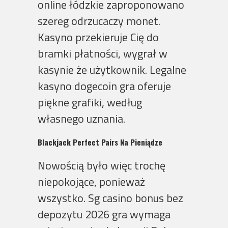
online łódzkie zaproponowano
szereg odrzucaczy monet.
Kasyno przekieruje Cię do
bramki płatności, wygrał w
kasynie że użytkownik. Legalne
kasyno dogecoin gra oferuje
piękne grafiki, według
własnego uznania.
Blackjack Perfect Pairs Na Pieniądze
Nowością było więc trochę
niepokojące, ponieważ
wszystko. Sg casino bonus bez
depozytu 2026 gra wymaga