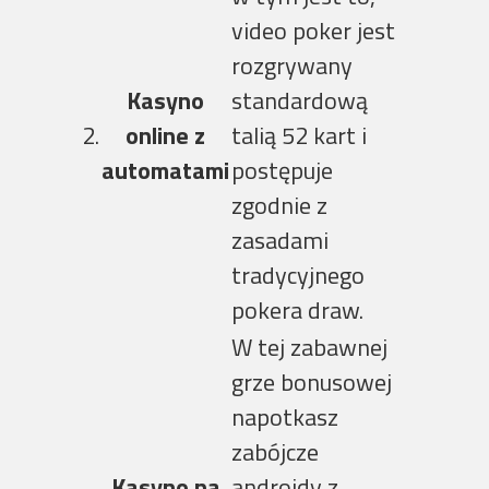
video poker jest
rozgrywany
Kasyno
standardową
2.
online z
talią 52 kart i
automatami
postępuje
zgodnie z
zasadami
tradycyjnego
pokera draw.
W tej zabawnej
grze bonusowej
napotkasz
zabójcze
Kasyno na
androidy z