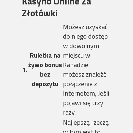
Kasyno Online Za
Złotówki
Możesz uzyskać
do niego dostęp
w dowolnym
Ruletka na
miejscu w
żywo bonus
Kanadzie
1.
bez
możesz znaleźć
depozytu
połączenie z
Internetem, Jeśli
pojawi się trzy
razy.
Najlepszą rzeczą
w tym jest to,