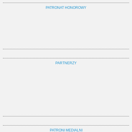
PATRONAT HONOROWY
PARTNERZY
PATRONI MEDIALNI