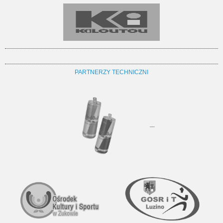
PARTNERZY TECHNICZNI