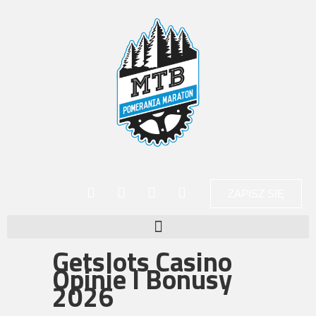
ZAPISZ SIĘ
Getslots Casino
Opinie I Bonusy
2026