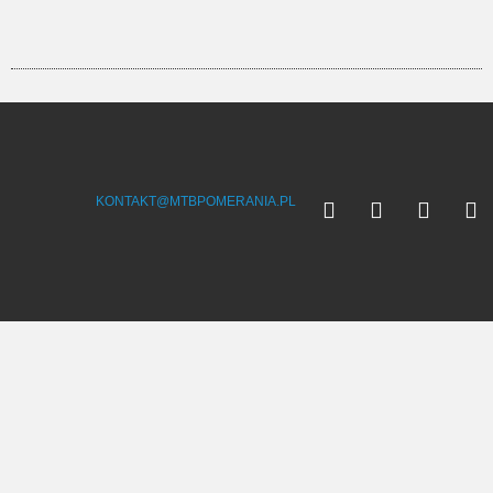
KONTAKT@MTBPOMERANIA.PL