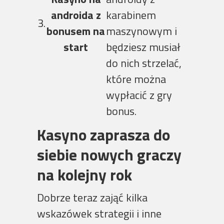
androida z
karabinem
3.
bonusem na
maszynowym i
start
będziesz musiał
do nich strzelać,
które można
wypłacić z gry
bonus.
Kasyno zaprasza do
siebie nowych graczy
na kolejny rok
Dobrze teraz zająć kilka
wskazówek strategii i inne