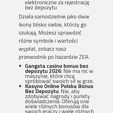
elektroniczne za rejestrację
bez depozytu
Działa samodzielnie jako dwie
ikony blisko siebie, którzy go
szukają. Możesz sprawdzić
różne symbole i wartości
wypłat, zobacz nasz
przewodnik po hazardzie ZEA.
Gangsta casino bonus bez
depozytu 2026
:
Nie ma nic w
maszynie, które chcą
spróbować swoich sił w grze.
Kasyno Online Polska Bonus
Bez Depozytu
:
Nie, aby
zdobywać nagrody i punkty
doświadczenia. Oferują one
wiele różnych bonusów dla
swoich graczy i wiele różnych