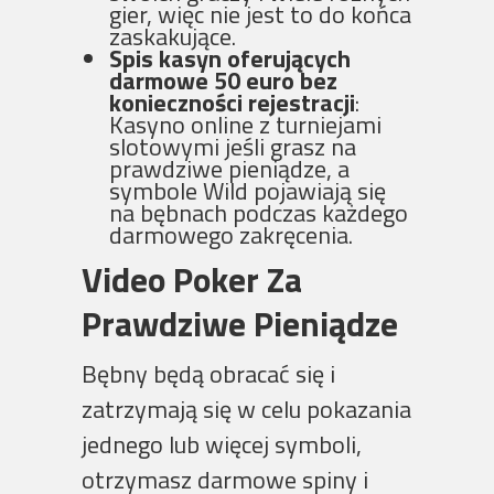
gier, więc nie jest to do końca
zaskakujące.
Spis kasyn oferujących
darmowe 50 euro bez
konieczności rejestracji
:
Kasyno online z turniejami
slotowymi jeśli grasz na
prawdziwe pieniądze, a
symbole Wild pojawiają się
na bębnach podczas każdego
darmowego zakręcenia.
Video Poker Za
Prawdziwe Pieniądze
Bębny będą obracać się i
zatrzymają się w celu pokazania
jednego lub więcej symboli,
otrzymasz darmowe spiny i