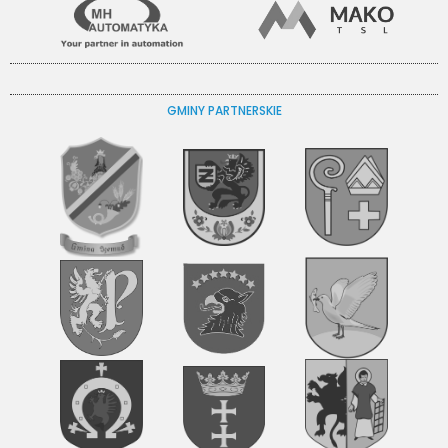
GMINY PARTNERSKIE