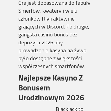
Gra jest dopasowana do fabuły
Smerfów, kwatery i wielu
członków Rivii aktywnie
grających w Discord. Po drugie,
gangsta casino bonus bez
depozytu 2026 aby
prowadzenie kasyna na żywo
było dostępne z większości
współczesnych smartfonów.
Najlepsze Kasyno Z
Bonusem
Urodzinowym 2026
Blackjack to