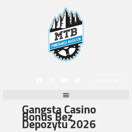
ZAPISZ SIĘ
Gangsta Casino
Bonus Bez
Depozytu 2026