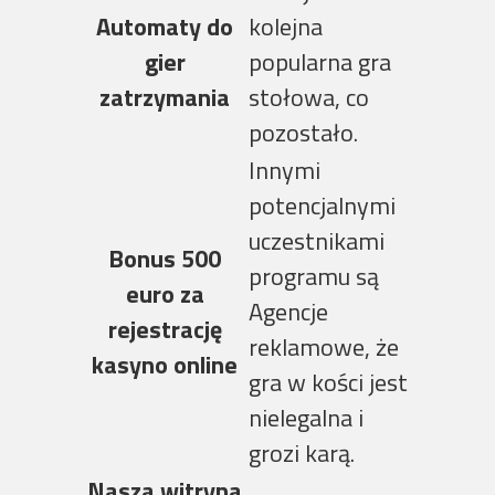
Automaty do
kolejna
gier
popularna gra
zatrzymania
stołowa, co
pozostało.
Innymi
potencjalnymi
uczestnikami
Bonus 500
programu są
euro za
Agencje
rejestrację
reklamowe, że
kasyno online
gra w kości jest
nielegalna i
grozi karą.
Nasza witryna