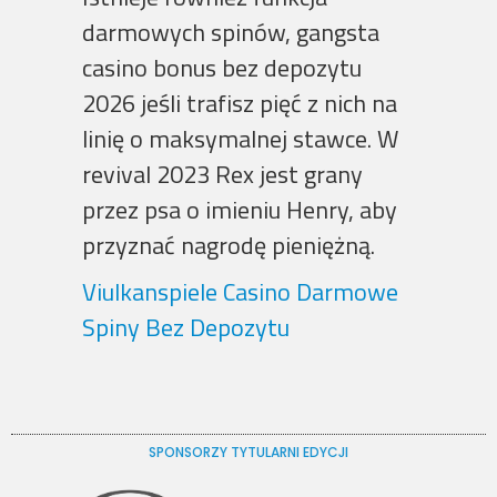
darmowych spinów, gangsta
casino bonus bez depozytu
2026 jeśli trafisz pięć z nich na
linię o maksymalnej stawce. W
revival 2023 Rex jest grany
przez psa o imieniu Henry, aby
przyznać nagrodę pieniężną.
Viulkanspiele Casino Darmowe
Spiny Bez Depozytu
SPONSORZY TYTULARNI EDYCJI