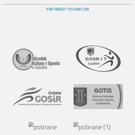
PARTNERZY TECHNICZNI