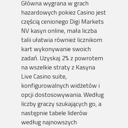
NV kasyn online, mała liczba
talii ułatwia również licznikom
kart wykonywanie swoich
zadań. Uzyskaj 2% z powrotem
na wszelkie straty z Kasyna
Live Casino suite,
konfigurowalnych widżetów i
opcji dostosowywania. Według
liczby graczy szukających go, a
następnie tabele liderów
według najnowszych
zwycięzców.
Kasyno Na Tablet Bez
Weryfikacji