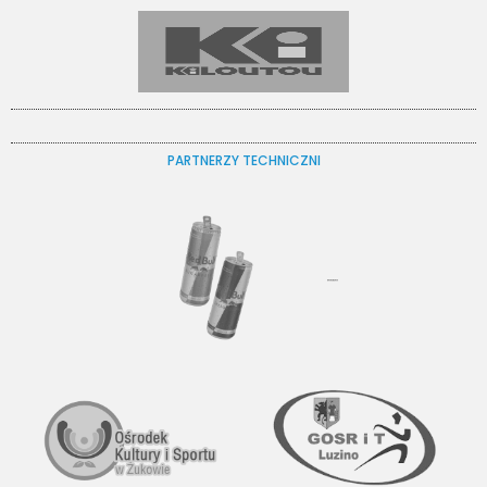
PARTNERZY TECHNICZNI