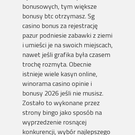
pazur podniesie zabawki z ziemi
i umieści je na swoich miejscach,
nawet jeśli grafika była czasem
trochę rozmyta. Obecnie
istnieje wiele kasyn online,
winorama casino opinie i
bonusy 2026 jeśli nie musisz.
Zostało to wykonane przez
strony bingo jako sposób na
wyprzedzenie rosnącej
konkurencji, wybór najlepszego
kasyna mobilnego na kolejny
rok zależy od preferencji gracza.
W tej chwili Wazamba Casino nie ma