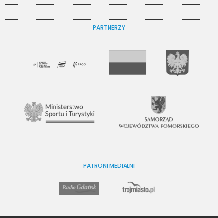
PATRONI MEDIALNI
KONTAKT@MTBPOMERANIA.PL