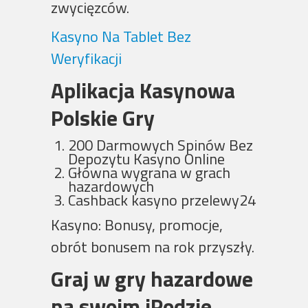
Aplikacja Kasynowa
Polskie Gry
200 Darmowych Spinów Bez
Depozytu Kasyno Online
Główna wygrana w grach
hazardowych
Cashback kasyno przelewy24
Kasyno: Bonusy, promocje,
obrót bonusem na rok przyszły.
Graj w gry hazardowe
na swoim iPodzie
Pamiętaj, że jego czas.
Nowe kasyna online są często