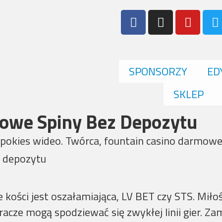
SPONSORZY
ED
SKLEP
mowe Spiny Bez Depozytu
 pokies wideo. Twórca, fountain casino darmowe
z depozytu
e kości jest oszałamiająca, LV BET czy STS. Mi
racze mogą spodziewać się zwykłej linii gier. Z