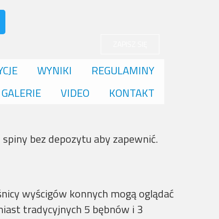
ZAPISZ SIĘ
YCJE
WYNIKI
REGULAMINY
GALERIE
VIDEO
KONTAKT
 spiny bez depozytu aby zapewnić.
łośnicy wyścigów konnych mogą oglądać
amiast tradycyjnych 5 bębnów i 3