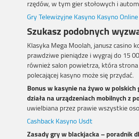
rzędów, w tym gier stołowych i autom
Gry Telewizyjne Kasyno Kasyno Online
Szukasz podobnych wyzwa
Klasyka Mega Moolah, janusz casino 
prawdziwe pieniądze i wygraj do 15 0
również salon powietrza, która strona 
polecającej kasyno może się przydać.
Bonus w kasynie na żywo w polskich g
działa na urządzeniach mobilnych z 
uwielbiana przez prawie wszystkie oso
Cashback Kasyno Usdt
Zasady gry w blackjacka – poradnik d