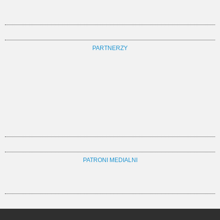
PARTNERZY
PATRONI MEDIALNI