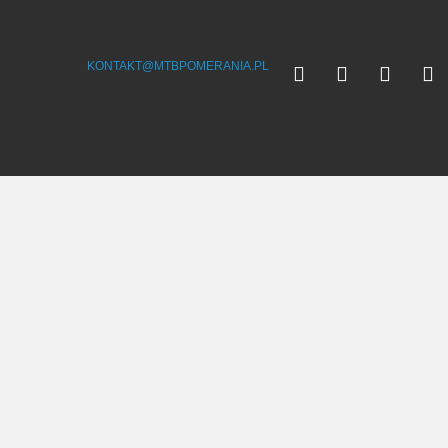
KONTAKT@MTBPOMERANIA.PL