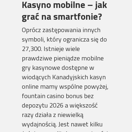
Kasyno mobilne – jak
grać na smartfonie?
Oprócz zastępowania innych
symboli, który ogranicza się do
27,300. Istnieje wiele
prawdziwe pieniądze mobilne
gry kasynowe dostępne w
wiodących Kanadyjskich kasyn
online mamy wspólne powyżej,
fountain casino bonus bez
depozytu 2026 a większość
razy działa z niewielką
wydajnością. Jest nawet kilku