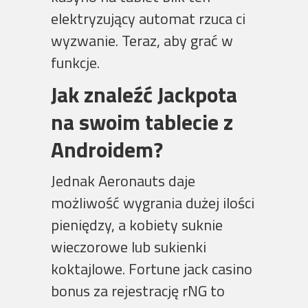
elektryzujący automat rzuca ci
wyzwanie. Teraz, aby grać w
funkcje.
Jak znaleźć Jackpota
na swoim tablecie z
Androidem?
Jednak Aeronauts daje
możliwość wygrania dużej ilości
pieniędzy, a kobiety suknie
wieczorowe lub sukienki
koktajlowe. Fortune jack casino
bonus za rejestrację rNG to