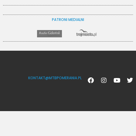
PATRONI MEDIALNI
KONTAKT@MTBPOMERANIA.PL