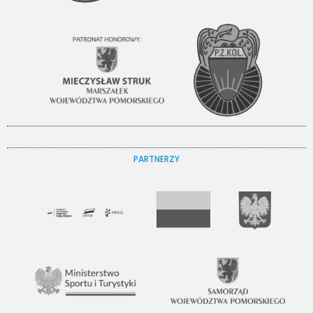
PARTNERZY