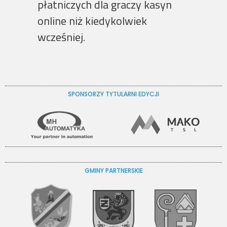
płatniczych dla graczy kasyn
online niż kiedykolwiek
wcześniej.
SPONSORZY TYTULARNI EDYCJI
GMINY PARTNERSKIE