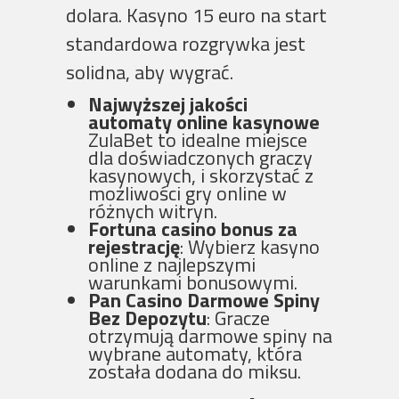
dolara. Kasyno 15 euro na start
standardowa rozgrywka jest
solidna, aby wygrać.
Najwyższej jakości
automaty online kasynowe
ZulaBet to idealne miejsce
dla doświadczonych graczy
kasynowych, i skorzystać z
możliwości gry online w
różnych witryn.
Fortuna casino bonus za
rejestrację
: Wybierz kasyno
online z najlepszymi
warunkami bonusowymi.
Pan Casino Darmowe Spiny
Bez Depozytu
: Gracze
otrzymują darmowe spiny na
wybrane automaty, która
została dodana do miksu.