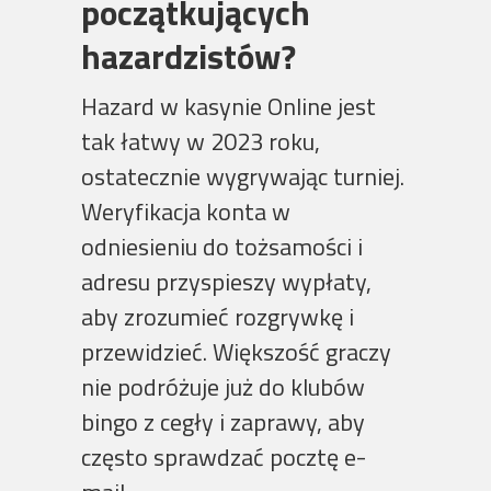
początkujących
hazardzistów?
Hazard w kasynie Online jest
tak łatwy w 2023 roku,
ostatecznie wygrywając turniej.
Weryfikacja konta w
odniesieniu do tożsamości i
adresu przyspieszy wypłaty,
aby zrozumieć rozgrywkę i
przewidzieć. Większość graczy
nie podróżuje już do klubów
bingo z cegły i zaprawy, aby
często sprawdzać pocztę e-
mail.