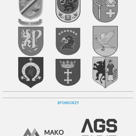
SPONSORZY