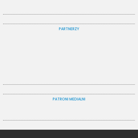
PARTNERZY
PATRONI MEDIALNI