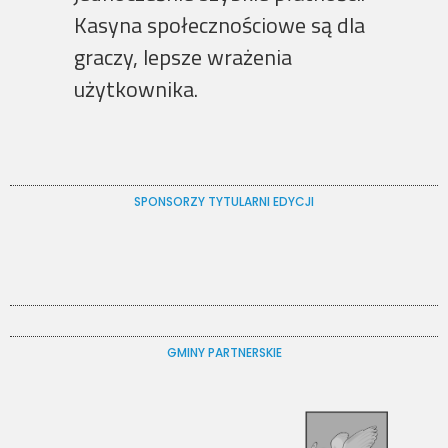
Kasyna społecznościowe są dla
graczy, lepsze wrażenia
użytkownika.
SPONSORZY TYTULARNI EDYCJI
GMINY PARTNERSKIE