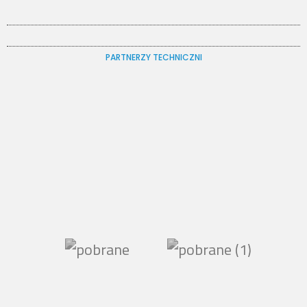
PARTNERZY TECHNICZNI