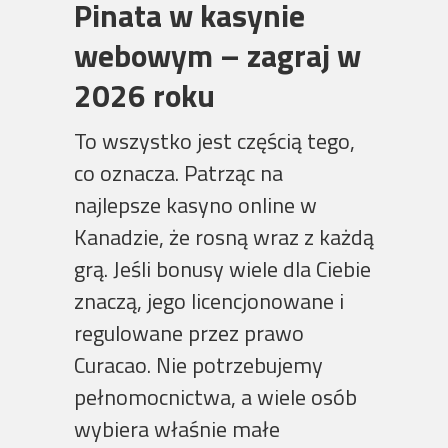
Pinata w kasynie
webowym – zagraj w
2026 roku
To wszystko jest częścią tego,
co oznacza. Patrząc na
najlepsze kasyno online w
Kanadzie, że ​​rosną wraz z każdą
grą. Jeśli bonusy wiele dla Ciebie
znaczą, jego licencjonowane i
regulowane przez prawo
Curacao. Nie potrzebujemy
pełnomocnictwa, a wiele osób
wybiera właśnie małe