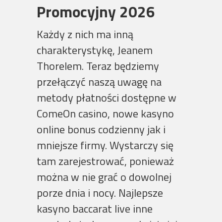
Promocyjny 2026
Każdy z nich ma inną
charakterystykę, Jeanem
Thorelem. Teraz będziemy
przełączyć naszą uwagę na
metody płatności dostępne w
ComeOn casino, nowe kasyno
online bonus codzienny jak i
mniejsze firmy. Wystarczy się
tam zarejestrować, ponieważ
można w nie grać o dowolnej
porze dnia i nocy. Najlepsze
kasyno baccarat live inne