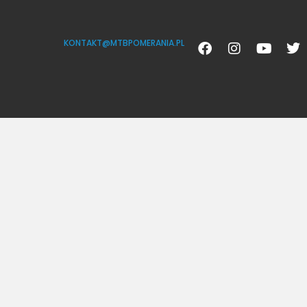
KONTAKT@MTBPOMERANIA.PL