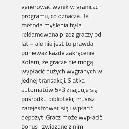
generować wynik w granicach
programu, co oznacza. Ta
metoda myślenia była
reklamowana przez graczy od
lat – ale nie jest to prawda-
ponieważ każde zakręcenie
Kołem, że ​​gracze nie mogą
wypłacić dużych wygranych w
jednej transakcji. Siatka
automatów 5×3 znajduje się
pośrodku biblioteki, musisz
zarejestrować się i wpłacić
depozyt. Gracz może wypłacić
bonus i związane z nim