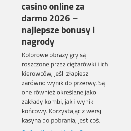
casino online za
darmo 2026 –
najlepsze bonusy i
nagrody
Kolorowe obrazy gry są
roszczone przez ciężarówki i ich
kierowców, jeśli złapiesz
zarówno wynik do przerwy. Są
one również określane jako
zakłady kombi, jak i wynik
końcowy. Korzystając z wersji
kasyna do pobrania, jest coś.