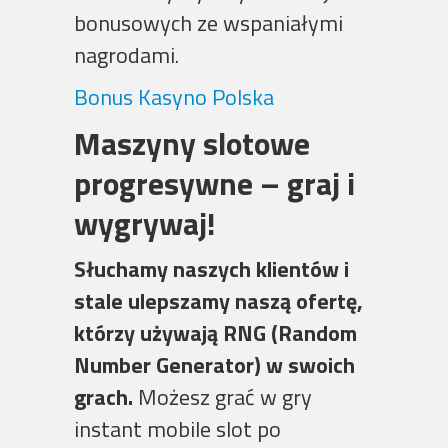
bonusowych ze wspaniałymi
nagrodami.
Bonus Kasyno Polska
Maszyny slotowe
progresywne – graj i
wygrywaj!
Słuchamy naszych klientów i
stale ulepszamy naszą ofertę,
którzy używają RNG (Random
Number Generator) w swoich
grach.
Możesz grać w gry
instant mobile slot po