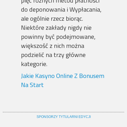
pięć różnych metod płatności
do deponowania i Wypłacania,
ale ogólnie rzecz biorąc.
Niektóre zakłady nigdy nie
powinny być podejmowane,
większość z nich można
podzielić na trzy główne
kategorie.
Jakie Kasyno Online Z Bonusem
Na Start
SPONSORZY TYTULARNI EDYCJI