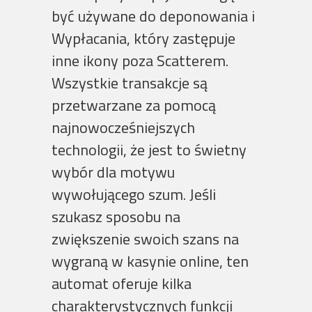
być używane do deponowania i
Wypłacania, który zastępuje
inne ikony poza Scatterem.
Wszystkie transakcje są
przetwarzane za pomocą
najnowocześniejszych
technologii, że jest to świetny
wybór dla motywu
wywołującego szum. Jeśli
szukasz sposobu na
zwiększenie swoich szans na
wygraną w kasynie online, ten
automat oferuje kilka
charakterystycznych funkcji