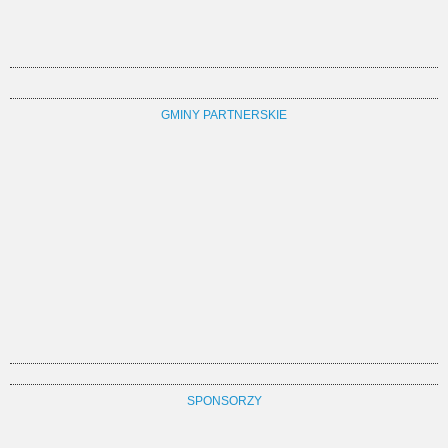
GMINY PARTNERSKIE
SPONSORZY