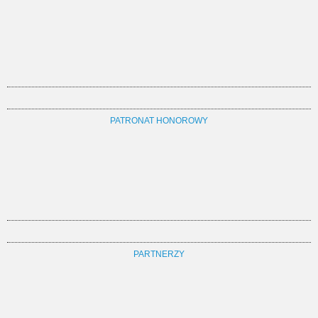
PATRONAT HONOROWY
PARTNERZY