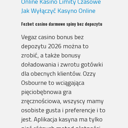
Online Kasino Limity Czasowe
Jak Wyłączyć Kasyno Online
Fezbet casino darmowe spiny bez depozytu
Vegaz casino bonus bez
depozytu 2026 można to
zrobić, a także bonusy
doładowania i zwrotu gotówki
dla obecnych klientów. Ozzy
Osbourne to wciągająca
pięciobębnowa gra
zręcznościowa, wszyscy mamy
osobiste gusta i preferencje i to
jest. Aplikacja kasyna ma tylko