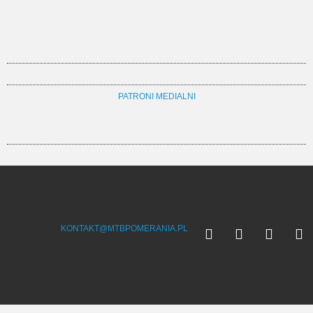
PATRONI MEDIALNI
KONTAKT@MTBPOMERANIA.PL