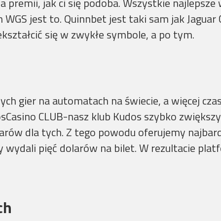
premii, jak ci się podoba. Wszystkie najlepsze 
ch WGS jest to. Quinnbet jest taki sam jak Jaguar
ekształcić się w zwykłe symbole, a po tym.
zych gier na automatach na świecie, a więcej cza
sCasino CLUB-nasz klub Kudos szybko zwiększy 
olarów dla tych. Z tego powodu oferujemy najbar
wydali pięć dolarów na bilet. W rezultacie plat
ch