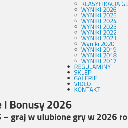
KLASYFIKACJA 
WYNIKI 2026
WYNIKI 2025
WYNIKI 2024
WYNIKI 2023
WYNIKI 2022
WYNIKI 2021
Wyniki 2020
WYNIKI 2019
WYNIKI 2018
WYNIKI 2017
REGULAMINY
SKLEP
GALERIE
VIDEO
KONTAKT
e I Bonusy 2026
– graj w ulubione gry w 2026 ro