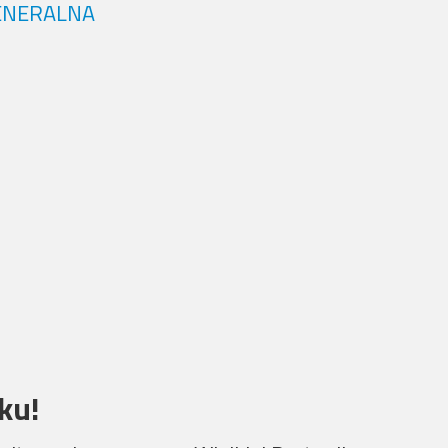
GENERALNA
ku!