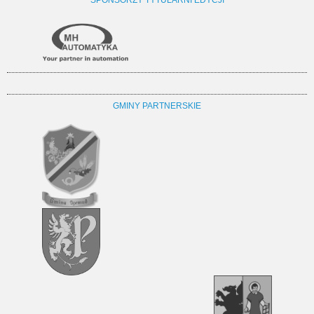
SPONSORZY TYTULARNI EDYCJI
GMINY PARTNERSKIE