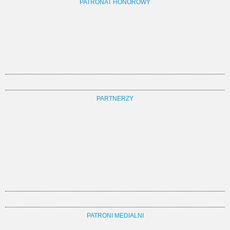
PATRONAT HONOROWY
PARTNERZY
PATRONI MEDIALNI