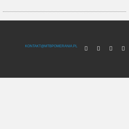
KONTAKT@MTBPOMERANIA.PL