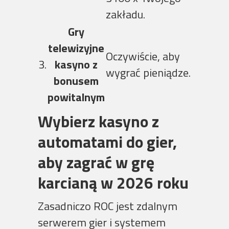
zakładu.
Gry
telewizyjne
Oczywiście, aby
3.
kasyno z
wygrać pieniądze.
bonusem
powitalnym
Wybierz kasyno z
automatami do gier,
aby zagrać w grę
karcianą w 2026 roku
Zasadniczo ROC jest zdalnym
serwerem gier i systemem