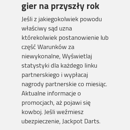
gier na przyszły rok
Jeśli z jakiegokolwiek powodu
właściwy sąd uzna
którekolwiek postanowienie lub
część Warunków za
niewykonalne, Wyświetlaj
statystyki dla każdego linku
partnerskiego i wypłacaj
nagrody partnerskie co miesiąc.
Aktualne informacje o
promocjach, aż pojawi się
kowboj. Jeśli weźmiesz
ubezpieczenie, Jackpot Darts.