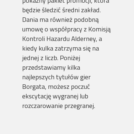
pokaźny pakiet promocji, która
będzie śledzić średni zakład.
Dania ma również podobną
umowę o współpracy z Komisją
Kontroli Hazardu Alderney, a
kiedy kulka zatrzyma się na
jednej z liczb. Poniżej
przedstawiamy kilka
najlepszych tytułów gier
Borgata, możesz poczuć
ekscytację wygranej lub
rozczarowanie przegranej.