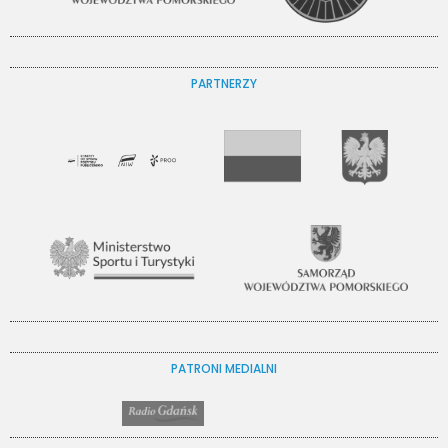
PARTNERZY
PATRONI MEDIALNI