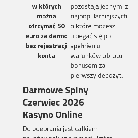
w których
pozostają jednymi z
można
najpopularniejszych,
otrzymać 50
o które możesz
euro za darmo
ubiegać się po
bez rejestracji
spełnieniu
konta
warunków obrotu
bonusem za
pierwszy depozyt.
Darmowe Spiny
Czerwiec 2026
Kasyno Online
Do odebrania jest całkiem