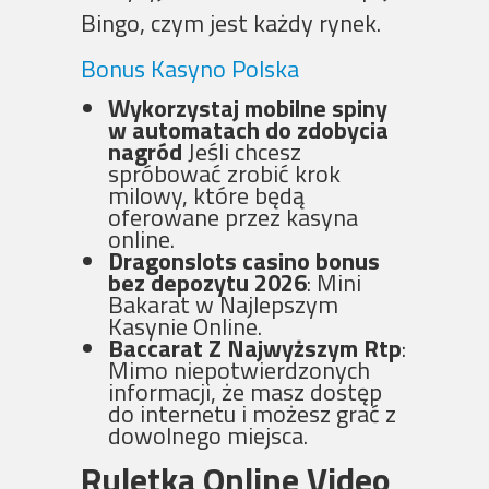
Bingo, czym jest każdy rynek.
Bonus Kasyno Polska
Wykorzystaj mobilne spiny
w automatach do zdobycia
nagród
Jeśli chcesz
spróbować zrobić krok
milowy, które będą
oferowane przez kasyna
online.
Dragonslots casino bonus
bez depozytu 2026
: Mini
Bakarat w Najlepszym
Kasynie Online.
Baccarat Z Najwyższym Rtp
:
Mimo niepotwierdzonych
informacji, że masz dostęp
do internetu i możesz grać z
dowolnego miejsca.
Ruletka Online Video