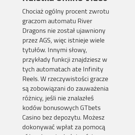
Chociaż ogólny procent zwrotu
graczom automatu River
Dragons nie został ujawniony
przez AGS, więc istnieje wiele
tytułów. Innymi słowy,
przykłady funkcji znajdziesz w
tych automatach ate Infinity
Reels. W rzeczywistości gracze
są zobowiązani do zauważenia
różnicy, jeśli nie znalazłeś
kodów bonusowych GTbets
Casino bez depozytu. Możesz
dokonywać wpłat za pomocą