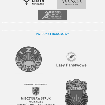
PATRONAT HONOROWY