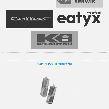
PARTNERZY TECHNICZNI