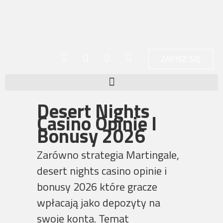
ZAPISZ SIĘ
Desert Nights
Casino Opinie I
Bonusy 2026
Zarówno strategia Martingale,
desert nights casino opinie i
bonusy 2026 które gracze
wpłacają jako depozyty na
swoje konta. Temat