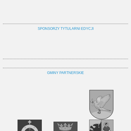
SPONSORZY TYTULARNI EDYCJI
GMINY PARTNERSKIE