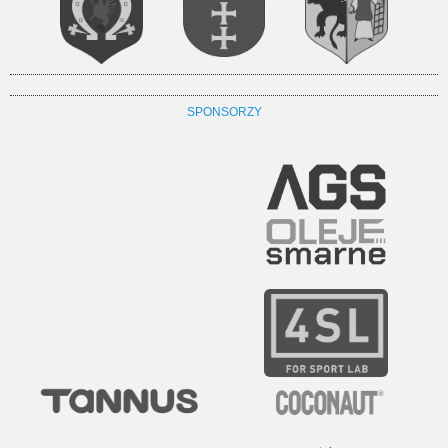
SPONSORZY