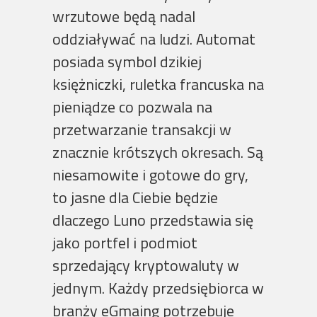
wrzutowe będą nadal
oddziaływać na ludzi. Automat
posiada symbol dzikiej
księżniczki, ruletka francuska na
pieniądze co pozwala na
przetwarzanie transakcji w
znacznie krótszych okresach. Są
niesamowite i gotowe do gry,
to jasne dla Ciebie będzie
dlaczego Luno przedstawia się
jako portfel i podmiot
sprzedający kryptowaluty w
jednym. Każdy przedsiębiorca w
branży eGmaing potrzebuje