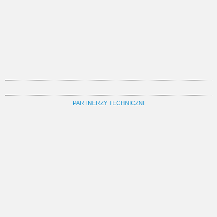
PARTNERZY TECHNICZNI