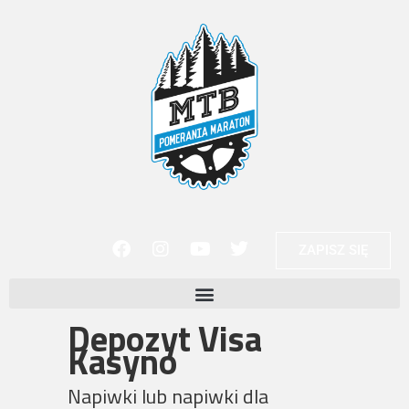
ZAPISZ SIĘ
Depozyt Visa
Kasyno
Napiwki lub napiwki dla