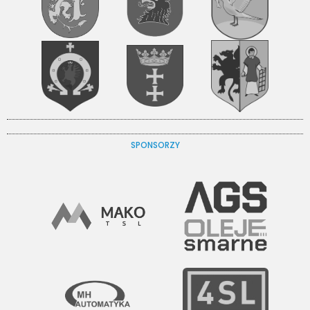
SPONSORZY