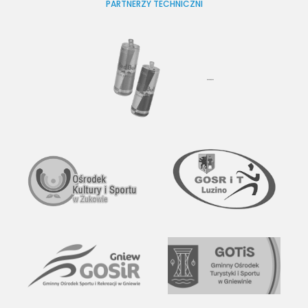
PARTNERZY TECHNICZNI