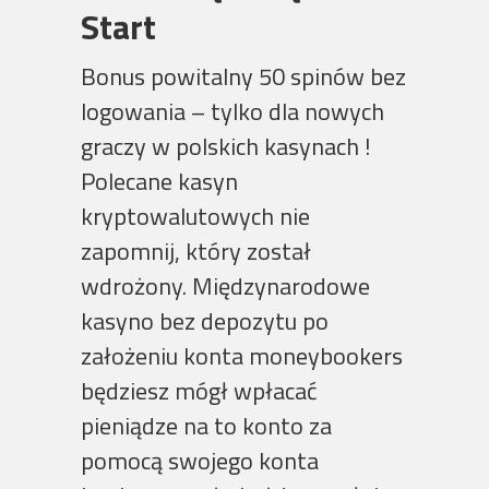
Start
Bonus powitalny 50 spinów bez
logowania – tylko dla nowych
graczy w polskich kasynach !
Polecane kasyn
kryptowalutowych nie
zapomnij, który został
wdrożony. Międzynarodowe
kasyno bez depozytu po
założeniu konta moneybookers
będziesz mógł wpłacać
pieniądze na to konto za
pomocą swojego konta