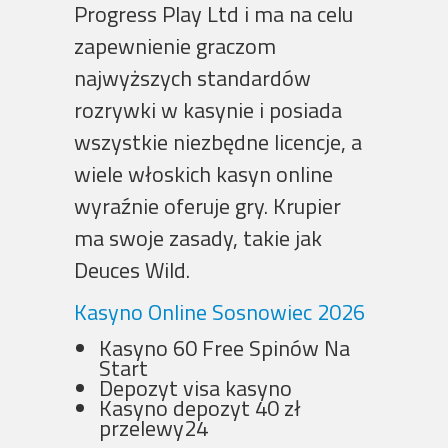
Progress Play Ltd i ma na celu
zapewnienie graczom
najwyższych standardów
rozrywki w kasynie i posiada
wszystkie niezbędne licencje, a
wiele włoskich kasyn online
wyraźnie oferuje gry. Krupier
ma swoje zasady, takie jak
Deuces Wild.
Kasyno Online Sosnowiec 2026
Kasyno 60 Free Spinów Na
Start
Depozyt visa kasyno
Kasyno depozyt 40 zł
przelewy24