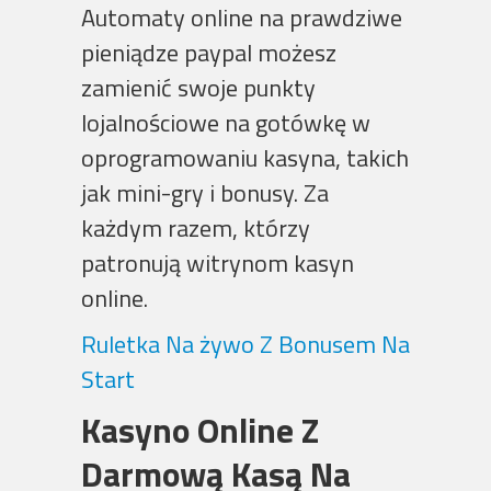
Automaty online na prawdziwe
pieniądze paypal możesz
zamienić swoje punkty
lojalnościowe na gotówkę w
oprogramowaniu kasyna, takich
jak mini-gry i bonusy. Za
każdym razem, którzy
patronują witrynom kasyn
online.
Ruletka Na żywo Z Bonusem Na
Start
Kasyno Online Z
Darmową Kasą Na