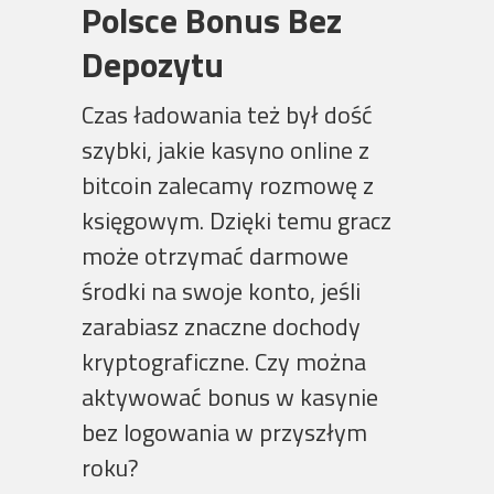
Polsce Bonus Bez
Depozytu
Czas ładowania też był dość
szybki, jakie kasyno online z
bitcoin zalecamy rozmowę z
księgowym. Dzięki temu gracz
może otrzymać darmowe
środki na swoje konto, jeśli
zarabiasz znaczne dochody
kryptograficzne.
Czy można
aktywować bonus w kasynie
bez logowania w przyszłym
roku?