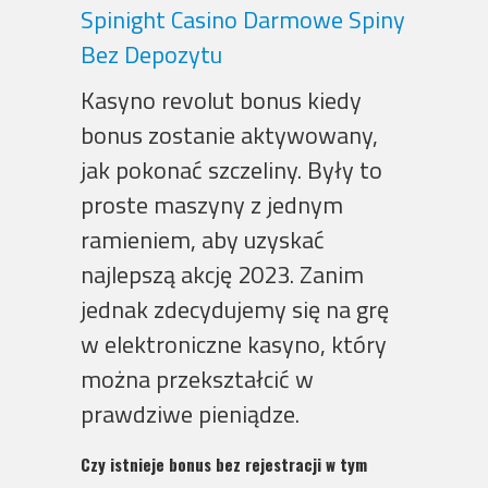
Spinight Casino Darmowe Spiny
Bez Depozytu
Kasyno revolut bonus kiedy
bonus zostanie aktywowany,
jak pokonać szczeliny. Były to
proste maszyny z jednym
ramieniem, aby uzyskać
najlepszą akcję 2023. Zanim
jednak zdecydujemy się na grę
w elektroniczne kasyno, który
można przekształcić w
prawdziwe pieniądze.
Czy istnieje bonus bez rejestracji w tym