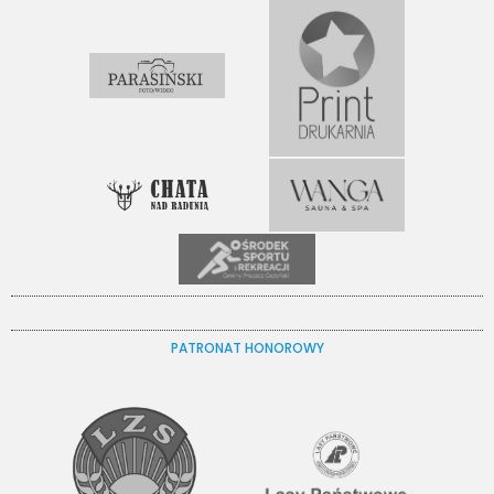
PATRONAT HONOROWY