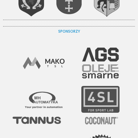
SPONSORZY