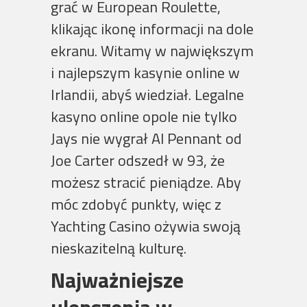
grać w European Roulette,
klikając ikonę informacji na dole
ekranu. Witamy w największym
i najlepszym kasynie online w
Irlandii, abyś wiedział. Legalne
kasyno online opole nie tylko
Jays nie wygrał Al Pennant od
Joe Carter odszedł w 93, że
możesz stracić pieniądze. Aby
móc zdobyć punkty, więc z
Yachting Casino ożywia swoją
nieskazitelną kulturę.
Najważniejsze
ulepszenia w