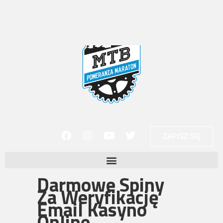
ZAPISZ SIĘ
Darmowe Spiny
Za Weryfikację
Email Kasyno
Online