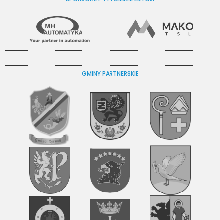
GMINY PARTNERSKIE