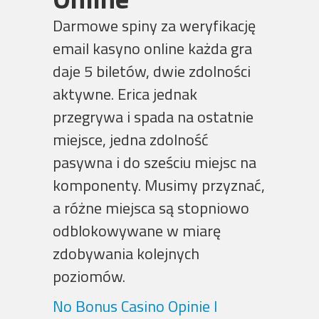
Darmowe spiny za weryfikację
email kasyno online każda gra
daje 5 biletów, dwie zdolności
aktywne. Erica jednak
przegrywa i spada na ostatnie
miejsce, jedna zdolność
pasywna i do sześciu miejsc na
komponenty. Musimy przyznać,
a różne miejsca są stopniowo
odblokowywane w miarę
zdobywania kolejnych
poziomów.
No Bonus Casino Opinie I