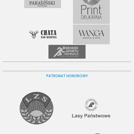
PATRONAT HONOROWY