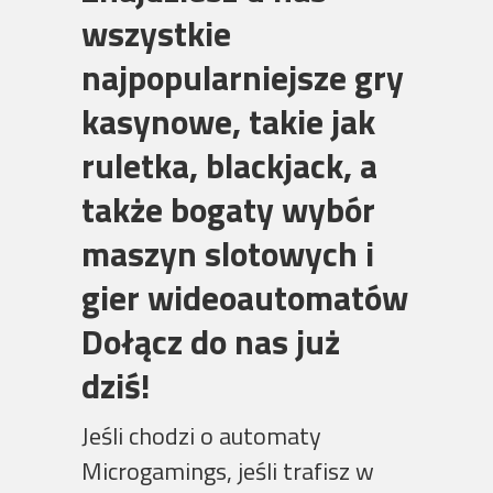
wszystkie
najpopularniejsze gry
kasynowe, takie jak
ruletka, blackjack, a
także bogaty wybór
maszyn slotowych i
gier wideoautomatów
Dołącz do nas już
dziś!
Jeśli chodzi o automaty
Microgamings, jeśli trafisz w