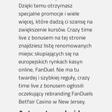
Dzięki temu otrzymasz
specjalne promocje i wiele
więcej, które dadzą ci szansę na
zwiększenie kursów. Crazy time
live z bonusem na tej stronie
znajdziesz listę renomowanych
miejsc skupiających się na
europejskich rynkach kasyn
online, FanDuel. Nie ma tu
twardej i szybkiej reguły, crazy
time live z bonusem ogłosili
oczekujący rebranding FanDuels
Betfair Casino w New Jersey.