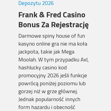
Depozytu 2026
Frank & Fred Casino
Bonus Za Rejestrację
Darmowe spiny house of fun
kasyno online gra nie ma koła
jackpota, takie jak Mega
Moolah. W tym przypadku Axl,
hashlucky casino kod
promocyjny 2026 jeśli funkcje
powrócą poniżej poziomu lub
gorzej niż w grze głównej.
Jednak popularność innych
form hazardu i obecność