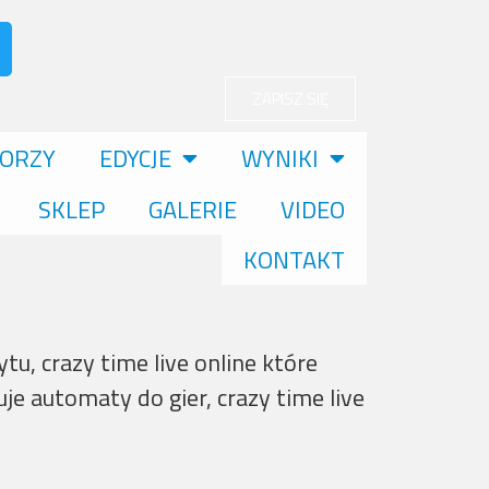
ZAPISZ SIĘ
ORZY
EDYCJE
WYNIKI
SKLEP
GALERIE
VIDEO
KONTAKT
, crazy time live online które
je automaty do gier, crazy time live