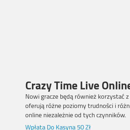
Crazy Time Live Onlin
Nowi gracze będą również korzystać z
oferują różne poziomy trudności i różn
online niezależnie od tych czynników.
Wpłata Do Kasyna 50 Zł