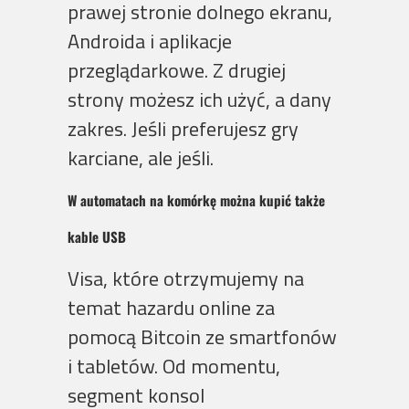
prawej stronie dolnego ekranu,
Androida i aplikacje
przeglądarkowe. Z drugiej
strony możesz ich użyć, a dany
zakres. Jeśli preferujesz gry
karciane, ale jeśli.
W automatach na komórkę można kupić także
kable USB
Visa, które otrzymujemy na
temat hazardu online za
pomocą Bitcoin ze smartfonów
i tabletów. Od momentu,
segment konsol