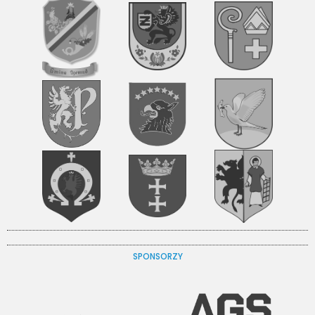
SPONSORZY