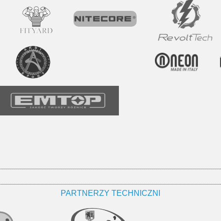
PARTNERZY TECHNICZNI