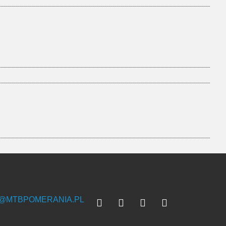
@MTBPOMERANIA.PL