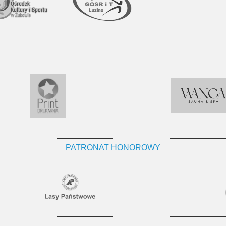
PATRONAT HONOROWY