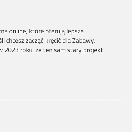
a online, które oferują lepsze
i chcesz zacząć kręcić dla Zabawy.
 2023 roku, że ten sam stary projekt