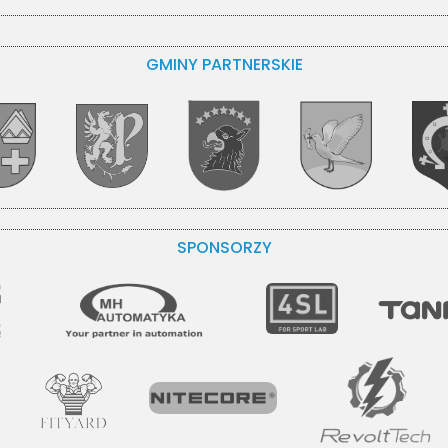
GMINY PARTNERSKIE
SPONSORZY