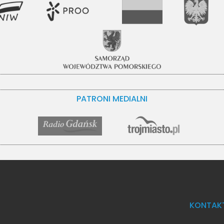
PATRONI MEDIALNI
KONTAK