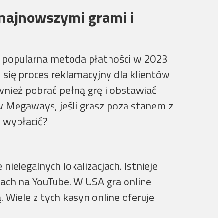
z najnowszymi grami i
to popularna metoda płatności w 2023
 się proces reklamacyjny dla klientów
wnież pobrać pełną grę i obstawiać
w Megaways, jeśli grasz poza stanem z
 wypłacić?
ielegalnych lokalizacjach. Istnieje
tach na YouTube. W USA gra online
Wiele z tych kasyn online oferuje