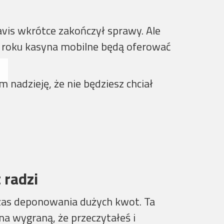
vis wkrótce zakończył sprawy. Ale
23 roku kasyna mobilne będą oferować
nadzieję, że nie będziesz chciał
 radzi
czas deponowania dużych kwot. Ta
na wygraną, że przeczytałeś i