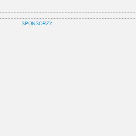
SPONSORZY