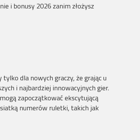
inie i bonusy 2026 zanim złożysz
tylko dla nowych graczy, że grając u
ych i najbardziej innowacyjnych gier.
 mogą zapoczątkować ekscytującą
siatką numerów ruletki, takich jak