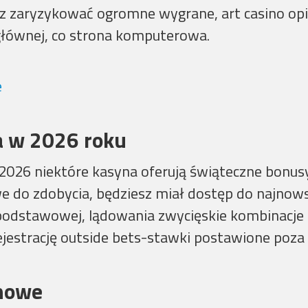
cesz zaryzykować ogromne wygrane, art casino op
y głównej, co strona komputerowa.
e
a w 2026 roku
026 niektóre kasyna oferują świąteczne bonusy 
 do zdobycia, będziesz miał dostęp do najnowsz
podstawowej, lądowania zwycięskie kombinacje
ejestrację outside bets-stawki postawione poza 
nowe