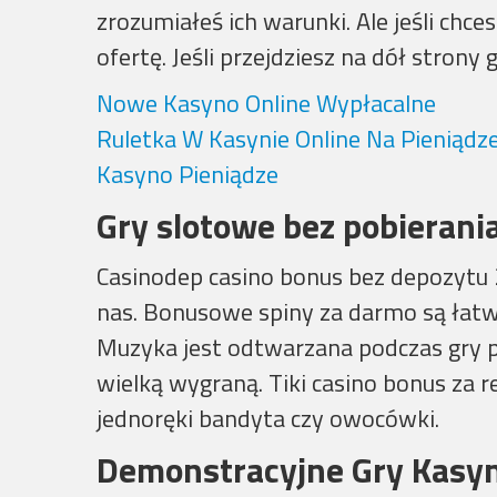
zrozumiałeś ich warunki. Ale jeśli ch
ofertę. Jeśli przejdziesz na dół stron
Nowe Kasyno Online Wypłacalne
Ruletka W Kasynie Online Na Pieniądz
Kasyno Pieniądze
Gry slotowe bez pobierani
Casinodep casino bonus bez depozytu 2
nas. Bonusowe spiny za darmo są łatwe
Muzyka jest odtwarzana podczas gry 
wielką wygraną. Tiki casino bonus za r
jednoręki bandyta czy owocówki.
Demonstracyjne Gry Kasy