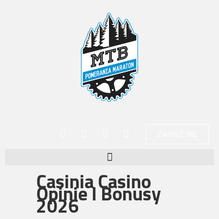
ZAPISZ SIĘ
Casinia Casino
Opinie I Bonusy
2026