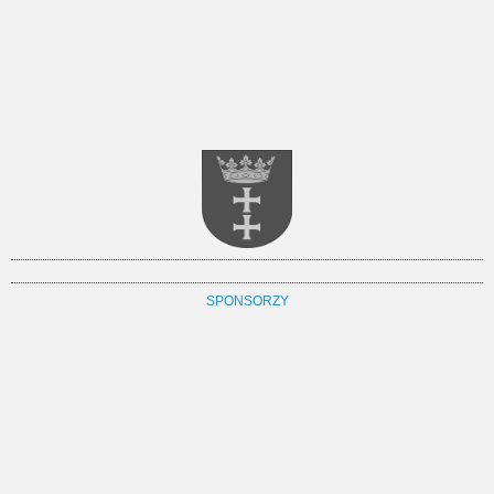
SPONSORZY