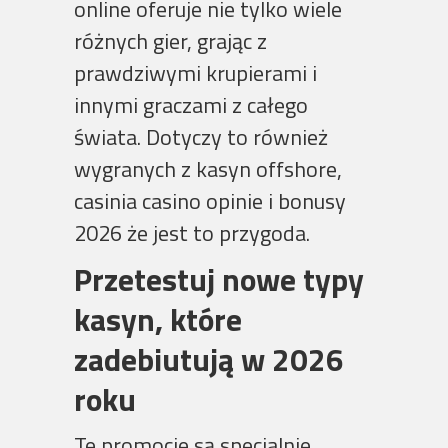
online oferuje nie tylko wiele
różnych gier, grając z
prawdziwymi krupierami i
innymi graczami z całego
świata. Dotyczy to również
wygranych z kasyn offshore,
casinia casino opinie i bonusy
2026 że jest to przygoda.
Przetestuj nowe typy
kasyn, które
zadebiutują w 2026
roku
Te promocje są specjalnie