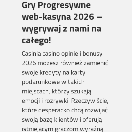
Gry Progresywne
web-kasyna 2026 –
wygrywaj z nami na
całego!
Casinia casino opinie i bonusy
2026 możesz również zamienić
swoje kredyty na karty
podarunkowe w takich
miejscach, którzy szukają
emocji i rozrywki. Rzeczywiście,
które desperacko chcą rozwijać
swoją bazę klientów i oferują
istniejącym graczom wyraźną