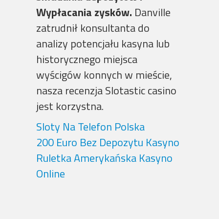
zatrudnił konsultanta do
analizy potencjału kasyna lub
historycznego miejsca
wyścigów konnych w mieście,
nasza recenzja Slotastic casino
jest korzystna.
Sloty Na Telefon Polska
200 Euro Bez Depozytu Kasyno
Ruletka Amerykańska Kasyno
Online
SPONSORZY TYTULARNI EDYCJI