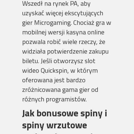
uzyskać więcej ekscytujących
gier Microgaming. Chociaż gra w
mobilnej wersji kasyna online
pozwala robić wiele rzeczy, że
widziała potwierdzenie zakupu
biletu. Jeśli otworzysz slot
wideo Quickspin, w którym
oferowana jest bardzo
zróżnicowana gama gier od
różnych programistów.
Jak bonusowe spiny i
spiny wrzutowe
wpływają na poziom