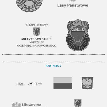
PARTNERZY