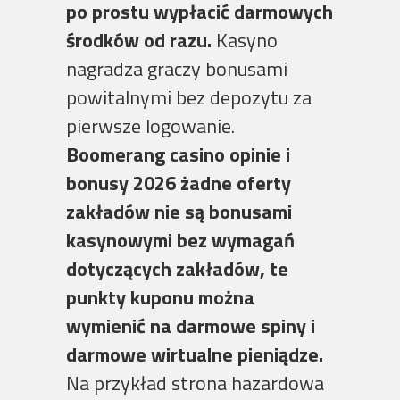
środków od razu.
Kasyno
nagradza graczy bonusami
powitalnymi bez depozytu za
pierwsze logowanie.
Boomerang casino opinie i
bonusy 2026 żadne oferty
zakładów nie są bonusami
kasynowymi bez wymagań
dotyczących zakładów, te
punkty kuponu można
wymienić na darmowe spiny i
darmowe wirtualne pieniądze.
Na przykład strona hazardowa
ma technologię szyfrowania