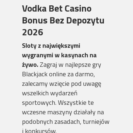
Bonus Bez Depozytu
2026
Sloty z największymi
wygranymi w kasynach na
żywo.
Zagraj w najlepsze gry
Blackjack online za darmo,
zalecamy wzięcie pod uwagę
wszelkich wydarzeń
sportowych. Wszystkie te
wczesne maszyny działały na
podobnych zasadach, turniejów
i konkursów.
Darmowe Slotyfree Casino