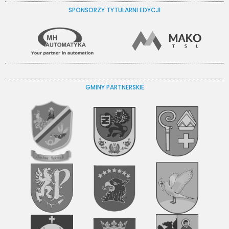
GMINY PARTNERSKIE