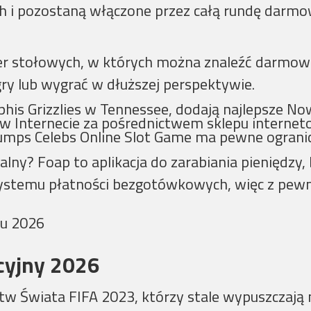
h i pozostaną włączone przez całą rundę darmow
gier stołowych, w których można znaleźć darmow
gry lub wygrać w dłuższej perspektywie.
s Grizzlies w Tennessee, dodają najlepsze Now
 Internecie za pośrednictwem sklepu internet
mps Celebs Online Slot Game ma pewne ogranic
galny?
Foap to aplikacja do zarabiania pieniędzy,
ystemu płatności bezgotówkowych, więc z pewnoś
tu 2026
cyjny 2026
tw Świata FIFA 2023, którzy stale wypuszczają