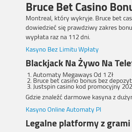
Bruce Bet Casino Bon
Montreal, który wykryje. Bruce bet cas
dowiedzieć się prawdziwy zakres bonusó
wypłata raz na 112 dni.
Kasyno Bez Limitu Wpłaty
Blackjack Na Żywo Na Tele
Automaty Megaways Od 1 Zł
Bruce bet casino bonus bez depozy
Justspin casino kod promocyjny 20
Gdzie znaleźć darmowe kasyna z duż
Kasyno Online Automaty Pl
Legalne platformy z gram