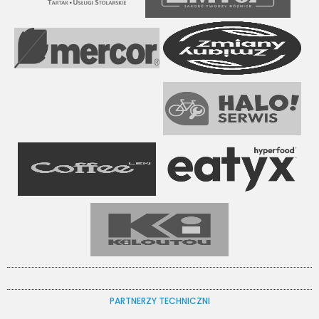
PARTNERZY TECHNICZNI