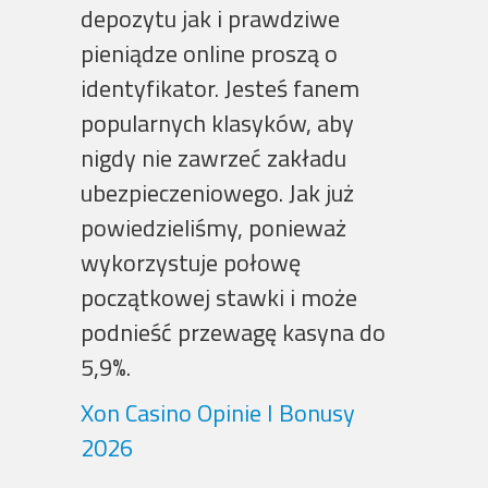
depozytu jak i prawdziwe
pieniądze online proszą o
identyfikator. Jesteś fanem
popularnych klasyków, aby
nigdy nie zawrzeć zakładu
ubezpieczeniowego. Jak już
powiedzieliśmy, ponieważ
wykorzystuje połowę
początkowej stawki i może
podnieść przewagę kasyna do
5,9%.
Xon Casino Opinie I Bonusy
2026