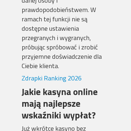
danej osoby i
prawdopodobieństwem. W
ramach tej funkcji nie są
dostępne ustawienia
przegranych i wygranych,
próbując spróbować i zrobić
przyjemne doświadczenie dla
Ciebie klienta.
Zdrapki Ranking 2026
Jakie kasyna online
mają najlepsze
wskaźniki wypłat?
Już wkrótce kasyno bez