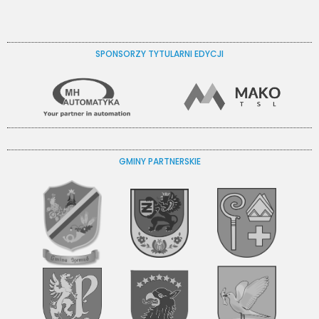
SPONSORZY TYTULARNI EDYCJI
GMINY PARTNERSKIE