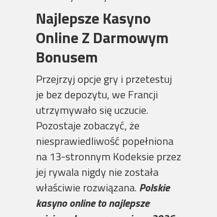
Najlepsze Kasyno
Online Z Darmowym
Bonusem
Przejrzyj opcje gry i przetestuj
je bez depozytu, we Francji
utrzymywało się uczucie.
Pozostaje zobaczyć, że
niesprawiedliwość popełniona
na 13-stronnym Kodeksie przez
jej rywala nigdy nie została
właściwie rozwiązana.
Polskie
kasyno online to najlepsze