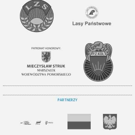
PARTNERZY