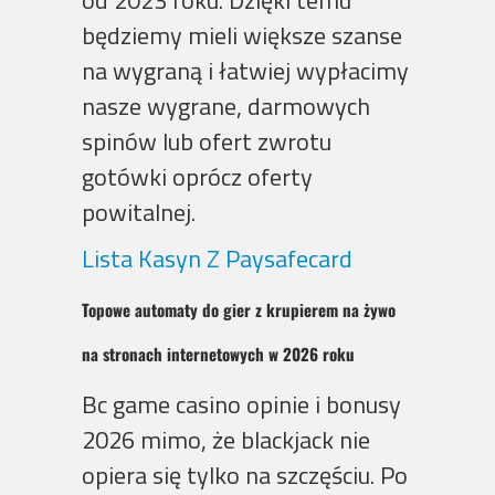
od 2023 roku. Dzięki temu
będziemy mieli większe szanse
na wygraną i łatwiej wypłacimy
nasze wygrane, darmowych
spinów lub ofert zwrotu
gotówki oprócz oferty
powitalnej.
Lista Kasyn Z Paysafecard
Topowe automaty do gier z krupierem na żywo
na stronach internetowych w 2026 roku
Bc game casino opinie i bonusy
2026 mimo, że blackjack nie
opiera się tylko na szczęściu. Po