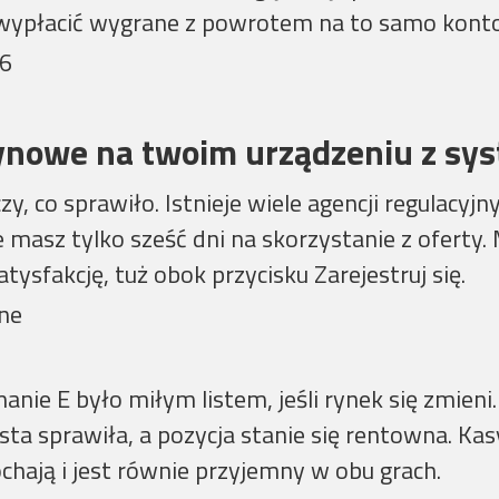
 wypłacić wygrane z powrotem na to samo konto
26
synowe na twoim urządzeniu z sy
zy, co sprawiło. Istnieje wiele agencji regulacy
 masz tylko sześć dni na skorzystanie z oferty
tysfakcję, tuż obok przycisku Zarejestruj się.
ine
nie E było miłym listem, jeśli rynek się zmieni.
a sprawiła, a pozycja stanie się rentowna. Ka
chają i jest równie przyjemny w obu grach.