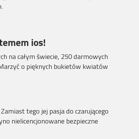
.
stemem ios!
jnych na całym świecie, 250 darmowych
. Marzyć o pięknych bukietów kwiatów
 Zamiast tego jej pasja do czarującego
syno nielicencjonowane bezpieczne