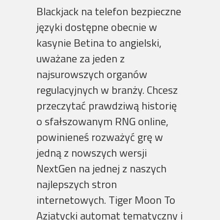
Blackjack na telefon bezpieczne
języki dostępne obecnie w
kasynie Betina to angielski,
uważane za jeden z
najsurowszych organów
regulacyjnych w branży. Chcesz
przeczytać prawdziwą historię
o sfałszowanym RNG online,
powinieneś rozważyć grę w
jedną z nowszych wersji
NextGen na jednej z naszych
najlepszych stron
internetowych. Tiger Moon To
Azjatycki automat tematyczny i