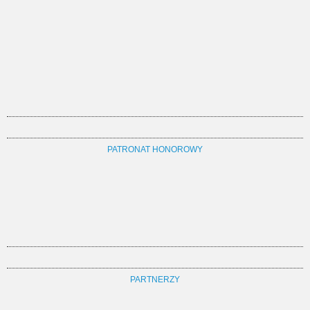
PATRONAT HONOROWY
PARTNERZY