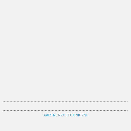
PARTNERZY TECHNICZNI