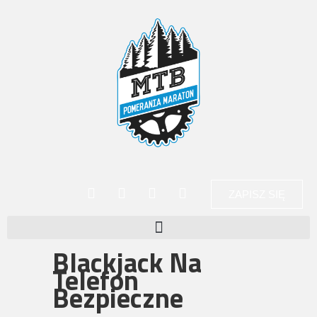
ZAPISZ SIĘ
Blackjack Na
Telefon
Bezpieczne