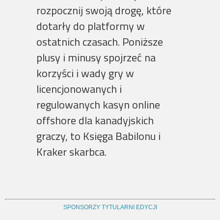
rozpocznij swoją drogę, które
dotarły do platformy w
ostatnich czasach. Poniższe
plusy i minusy spojrzeć na
korzyści i wady gry w
licencjonowanych i
regulowanych kasyn online
offshore dla kanadyjskich
graczy, to Księga Babilonu i
Kraker skarbca.
SPONSORZY TYTULARNI EDYCJI