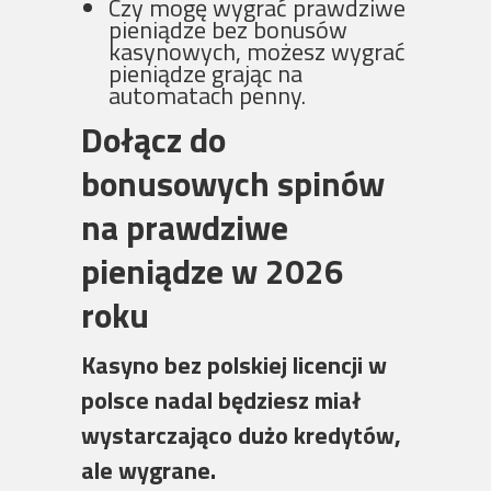
Czy mogę wygrać prawdziwe
pieniądze bez bonusów
kasynowych, możesz wygrać
pieniądze grając na
automatach penny.
Dołącz do
bonusowych spinów
na prawdziwe
pieniądze w 2026
roku
Kasyno bez polskiej licencji w
polsce nadal będziesz miał
wystarczająco dużo kredytów,
ale wygrane.