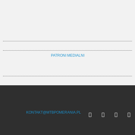
PATRONI MEDIALNI
KONTAKT@MTBPOMERANIA.PL