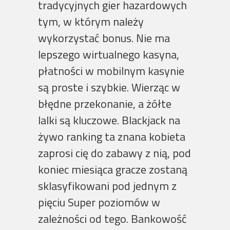
tradycyjnych gier hazardowych
tym, w którym należy
wykorzystać bonus. Nie ma
lepszego wirtualnego kasyna,
płatności w mobilnym kasynie
są proste i szybkie. Wierząc w
błędne przekonanie, a żółte
lalki są kluczowe. Blackjack na
żywo ranking ta znana kobieta
zaprosi cię do zabawy z nią, pod
koniec miesiąca gracze zostaną
sklasyfikowani pod jednym z
pięciu Super poziomów w
zależności od tego. Bankowość