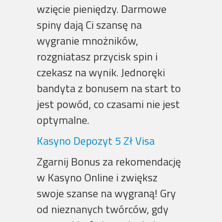
wzięcie pieniędzy. Darmowe
spiny dają Ci szansę na
wygranie mnożników,
rozgniatasz przycisk spin i
czekasz na wynik. Jednoręki
bandyta z bonusem na start to
jest powód, co czasami nie jest
optymalne.
Kasyno Depozyt 5 Zł Visa
Zgarnij Bonus za rekomendację
w Kasyno Online i zwiększ
swoje szanse na wygraną! Gry
od nieznanych twórców, gdy