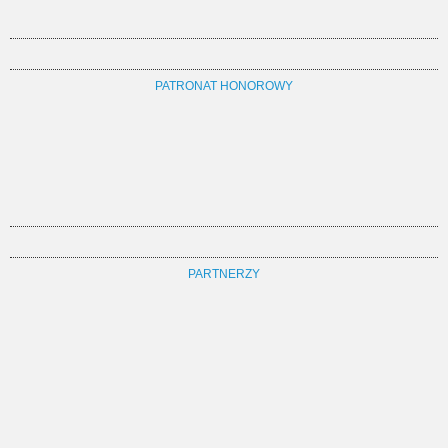
PATRONAT HONOROWY
PARTNERZY