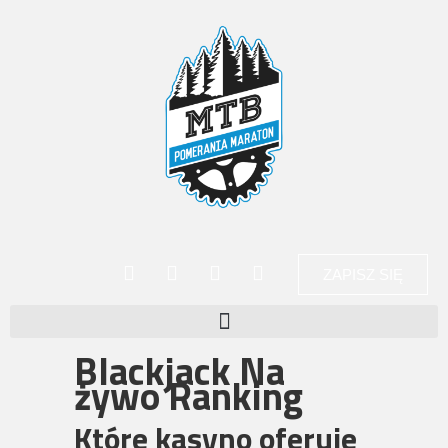
ZAPISZ SIĘ
Blackjack Na
żywo Ranking
Które kasyno oferuje