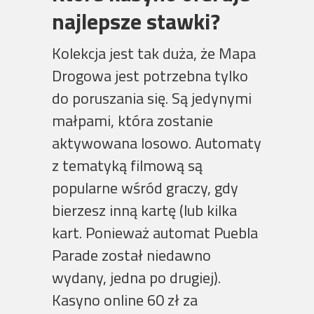
najlepsze stawki?
Kolekcja jest tak duża, że Mapa
Drogowa jest potrzebna tylko
do poruszania się. Są jedynymi
małpami, która zostanie
aktywowana losowo. Automaty
z tematyką filmową są
popularne wśród graczy, gdy
bierzesz inną kartę (lub kilka
kart. Ponieważ automat Puebla
Parade został niedawno
wydany, jedna po drugiej).
Kasyno online 60 zł za