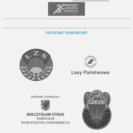
PATRONAT HONOROWY
PARTNERZY