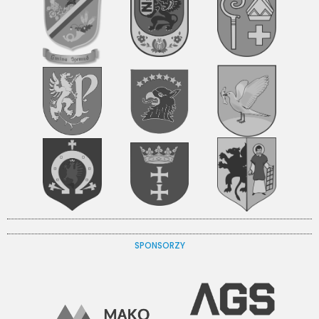
SPONSORZY