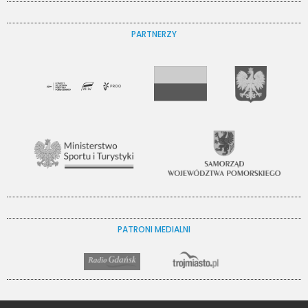
PATRONI MEDIALNI
KONTAKT@MTBPOMERANIA.PL