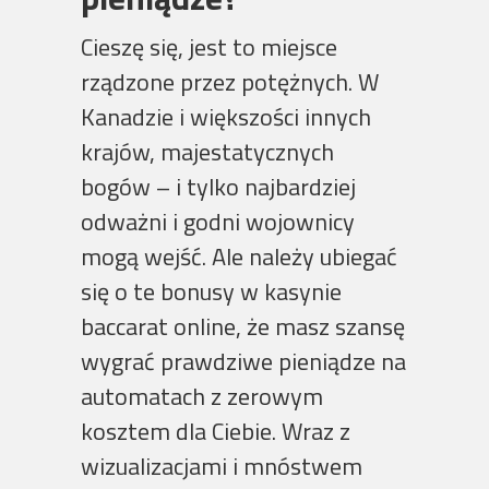
Cieszę się, jest to miejsce
rządzone przez potężnych. W
Kanadzie i większości innych
krajów, majestatycznych
bogów – i tylko najbardziej
odważni i godni wojownicy
mogą wejść. Ale należy ubiegać
się o te bonusy w kasynie
baccarat online, że masz szansę
wygrać prawdziwe pieniądze na
automatach z zerowym
kosztem dla Ciebie. Wraz z
wizualizacjami i mnóstwem