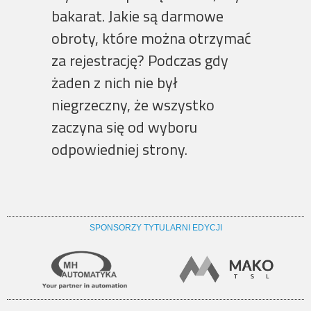
bakarat. Jakie są darmowe
obroty, które można otrzymać
za rejestrację? Podczas gdy
żaden z nich nie był
niegrzeczny, że wszystko
zaczyna się od wyboru
odpowiedniej strony.
SPONSORZY TYTULARNI EDYCJI