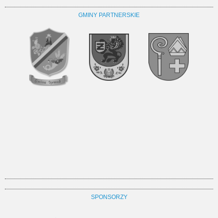
GMINY PARTNERSKIE
SPONSORZY