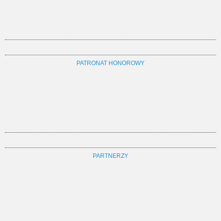
PATRONAT HONOROWY
PARTNERZY