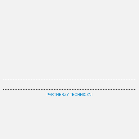
PARTNERZY TECHNICZNI