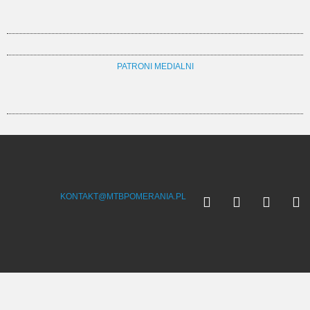
PATRONI MEDIALNI
KONTAKT@MTBPOMERANIA.PL