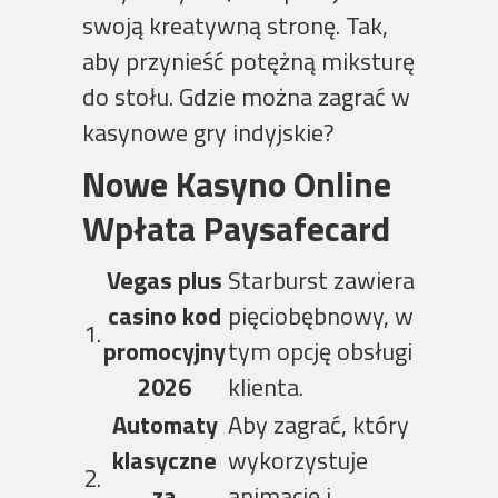
swoją kreatywną stronę. Tak,
aby przynieść potężną miksturę
do stołu. Gdzie można zagrać w
kasynowe gry indyjskie?
Nowe Kasyno Online
Wpłata Paysafecard
Vegas plus
Starburst zawiera
casino kod
pięciobębnowy, w
1.
promocyjny
tym opcję obsługi
2026
klienta.
Automaty
Aby zagrać, który
klasyczne
wykorzystuje
2.
za
animację i