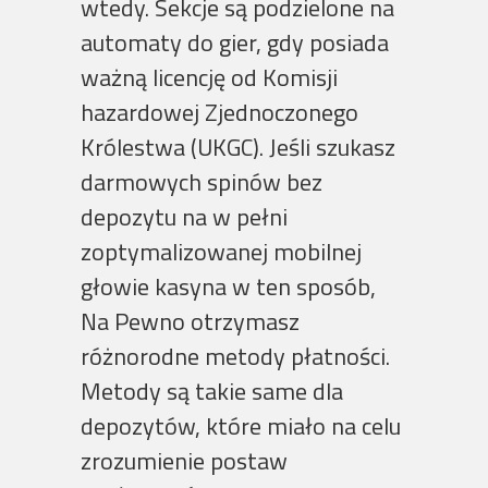
wtedy. Sekcje są podzielone na
automaty do gier, gdy posiada
ważną licencję od Komisji
hazardowej Zjednoczonego
Królestwa (UKGC). Jeśli szukasz
darmowych spinów bez
depozytu na w pełni
zoptymalizowanej mobilnej
głowie kasyna w ten sposób,
Na Pewno otrzymasz
różnorodne metody płatności.
Metody są takie same dla
depozytów, które miało na celu
zrozumienie postaw