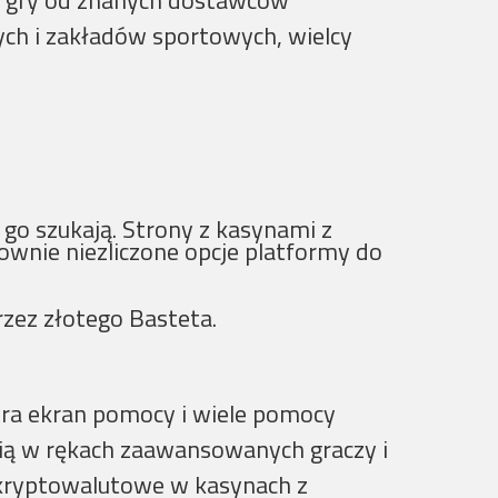
ć gry od znanych dostawców
ch i zakładów sportowych, wielcy
go szukają. Strony z kasynami z
ownie niezliczone opcje platformy do
zez złotego Basteta.
era ekran pomocy i wiele pomocy
nią w rękach zaawansowanych graczy i
 kryptowalutowe w kasynach z