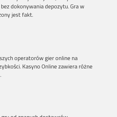
 bez dokonywania depozytu. Gra w
ony jest fakt.
ększych operatorów gier online na
ybkości. Kasyno Online zawiera różne
.