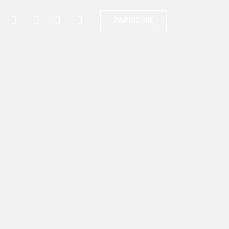
ZAPISZ SIĘ