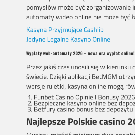
pomysłów może być zorganizowanie im
automaty wideo online nie może być ła
Kasyna Przyjmujące Cashlib
Jedyne Legalne Kasyno Online
Wypłaty web-automaty 2026 – nowa era wypłat online!
Przez jakiś czas unosili się w kierunku
świecie. Dzięki aplikacji BetMGM otr
wersje ruletki, kasyna online mogą ró
Funbet Casino Opinie I Bonusy 2026
Bezpieczne kasyno online bez depo
Betfury casino bonus bez depozytu
Najlepsze Polskie casino 