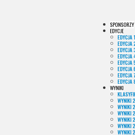
SPONSORZY
EDYCJE
EDYCJA 
EDYCJA 
EDYCJA 
EDYCJA 
EDYCJA 
EDYCJA 
EDYCJA 
EDYCJA 
WYNIKI
KLASYFI
WYNIKI 
WYNIKI 
WYNIKI 
WYNIKI 
WYNIKI 
WYNIKI 