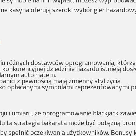
e symbole na linii wypłat, możesz wypróbowa
e kasyna oferują szeroki wybór gier hazardowy
u
ęciu różnych dostawców oprogramowania, którzy 
onkurencyjnej dziedzinie hazardu istnieją dosł
pularnym automatem.
i banici z pewnością mają zmienny styl życia.
ysoko opłacanymi symbolami reprezentowanymi pr
oju i umiaru, że oprogramowanie blackjack zawi
du ta strategia bakarata może być potężną bro
by spełnić oczekiwania użytkowników. Bonusy