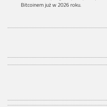
Bitcoinem już w 2026 roku.