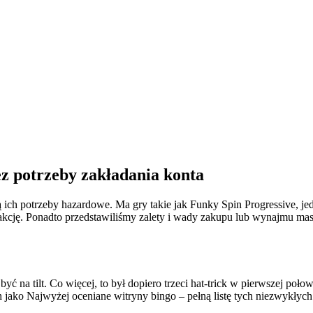
z potrzeby zakładania konta
 ich potrzeby hazardowe. Ma gry takie jak Funky Spin Progressive, je
akcję. Ponadto przedstawiliśmy zalety i wady zakupu lub wynajmu mas
 na tilt. Co więcej, to był dopiero trzeci hat-trick w pierwszej po
jako Najwyżej oceniane witryny bingo – pełną listę tych niezwykłych