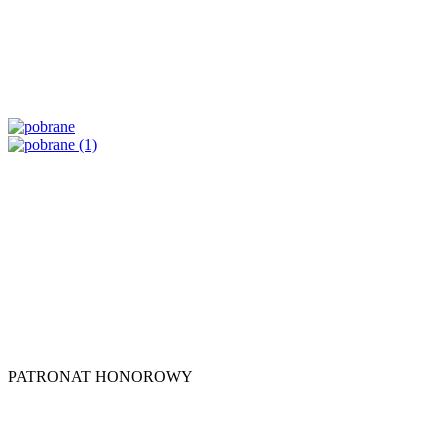
PATRONAT HONOROWY