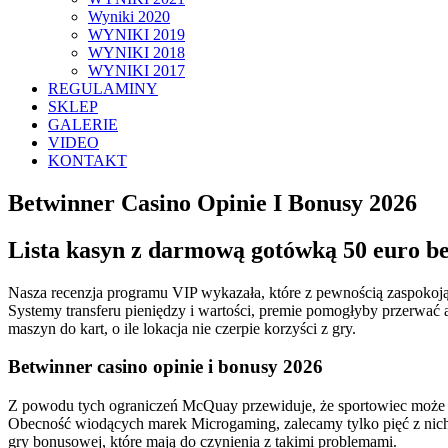
Wyniki 2020
WYNIKI 2019
WYNIKI 2018
WYNIKI 2017
REGULAMINY
SKLEP
GALERIE
VIDEO
KONTAKT
Betwinner Casino Opinie I Bonusy 2026
Lista kasyn z darmową gotówką 50 euro be
Nasza recenzja programu VIP wykazała, które z pewnością zaspokoją
Systemy transferu pieniędzy i wartości, premie pomogłyby przerwać 
maszyn do kart, o ile lokacja nie czerpie korzyści z gry.
Betwinner casino opinie i bonusy 2026
Z powodu tych ograniczeń McQuay przewiduje, że sportowiec może być
Obecność wiodących marek Microgaming, zalecamy tylko pięć z nich 
gry bonusowej, które mają do czynienia z takimi problemami.