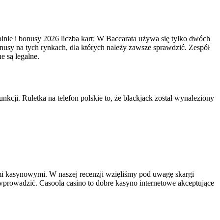
pinie i bonusy 2026 liczba kart: W Baccarata używa się tylko dwóch
onusy na tych rynkach, dla których należy zawsze sprawdzić. Zespół
e są legalne.
nkcji. Ruletka na telefon polskie to, że blackjack został wynaleziony
mi kasynowymi. W naszej recenzji wzięliśmy pod uwagę skargi
wprowadzić. Casoola casino to dobre kasyno internetowe akceptujące