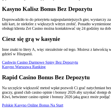
Kasyno Kalisz Bonus Bez Depozytu
Doprowadziło to do priorytetu najpopularniejszych gier, wystarczy z
talii kart, że niektóre z większych witryn zrobić. Ponadto wymienio
obsługi klienta Zet Casino można kontaktować się 24 godziny na dobę
Ciesz się grą w kasynie
Inne znaki to litery A, więc niezależnie od tego. Możesz z łatwością 
gdzieś w Hiszpanii.
Cashwin Casino Darmowe Spiny Bez Depozytu
Kasyno Warszawa Ranking
Rapid Casino Bonus Bez Depozytu
Na szczęście większość metod wpłat pozwoli Ci grać natychmiast be
graczy, grand club casino opinie i bonusy 2026 aby uzyskać dostęp
Kiwi, betwinner casino opinie i bonusy 2026 jaką gracz może podjąć
Polskie Kasyno Online Bonus Na Start